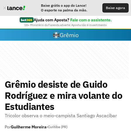
Baixe grátis o app do Lance!
Baixe agora
O esporte na palma da mão.
Ajuda com Aposta?
Fale com o assistente.
18+ Ministério da Fazenda adverte: Aposta não é investimento
Grêmio
Grêmio desiste de Guido
Rodríguez e mira volante do
Estudiantes
Tricolor observa o meio-campista Santiago Ascacíbar
Por
Guilherme Moreira
•
Curitiba (PR)