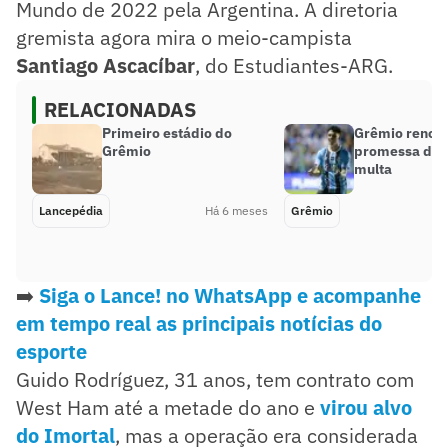
Mundo de 2022 pela Argentina. A diretoria
gremista agora mira o meio-campista
Santiago Ascacíbar
, do Estudiantes-ARG.
RELACIONADAS
Primeiro estádio do
Grêmio renov
Grêmio
promessa da b
multa
Lancepédia
Há 6 meses
Grêmio
➡️
Siga o Lance! no WhatsApp e acompanhe
em tempo real as principais notícias do
esporte
Guido Rodríguez, 31 anos, tem contrato com
West Ham até a metade do ano e
virou alvo
do Imortal
, mas a operação era considerada