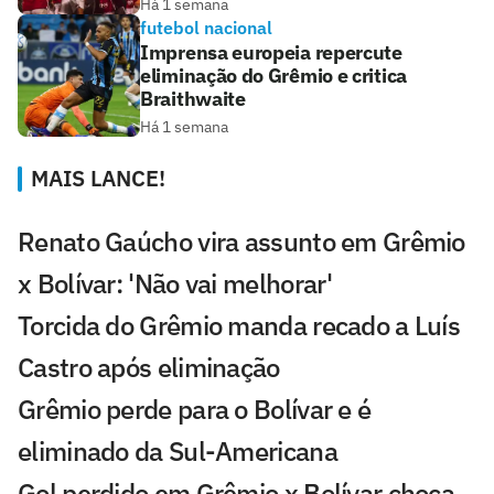
Há 1 semana
futebol nacional
Imprensa europeia repercute
eliminação do Grêmio e critica
Braithwaite
Há 1 semana
MAIS LANCE!
Renato Gaúcho vira assunto em Grêmio
x Bolívar: 'Não vai melhorar'
Torcida do Grêmio manda recado a Luís
Castro após eliminação
Grêmio perde para o Bolívar e é
eliminado da Sul-Americana
Gol perdido em Grêmio x Bolívar choca