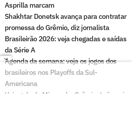
Asprilla marcam
Shakhtar Donetsk avança para contratar
promessa do Grêmio, diz jornalista
Brasileirão 2026: veja chegadas e saídas
da Série A
Agenda da semana: veja os jogos dos
brasileiros nos Playoffs da Sul-
Americana
Veja gols de Mirassol x Grêmio: Leão sai
na frente e Tricolor diminui
Jogos de hoje: quem joga no futebol e
onde assistir ao vivo – sexta