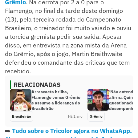
Grêmio
. Na derrota por 2 a 0 para o
Flamengo, no final da tarde deste domingo
(13), pela terceira rodada do Campeonato
Brasileiro, o treinador foi muito vaiado e ouviu
a torcida gremista pedir sua saída. Apesar
disso, em entrevista na zona mista da Arena
do Grêmio, após o jogo, Martin Braithwaite
defendeu o comandante das críticas que tem
recebido.
RELACIONADAS
Arrascaeta brilha,
‘Não entendo 
Flamengo vence Grêmio
afirma Quinter
e assume a liderança do
questionado 
Brasileirão
desempenho 
Brasileirão
Há 1 ano
Grêmio
➡️
Tudo sobre o Tricolor agora no WhatsApp.