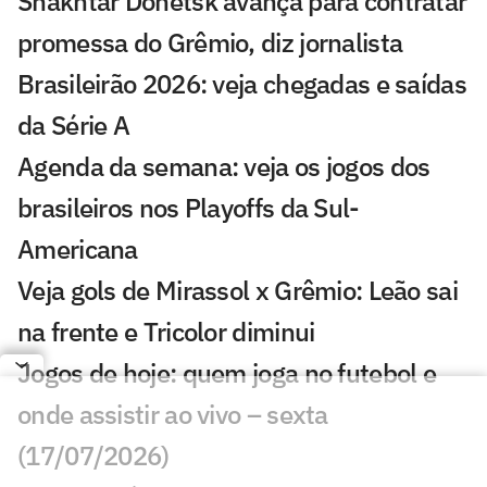
Shakhtar Donetsk avança para contratar
promessa do Grêmio, diz jornalista
Brasileirão 2026: veja chegadas e saídas
da Série A
Agenda da semana: veja os jogos dos
brasileiros nos Playoffs da Sul-
Americana
Veja gols de Mirassol x Grêmio: Leão sai
na frente e Tricolor diminui
Jogos de hoje: quem joga no futebol e
onde assistir ao vivo – sexta
(17/07/2026)