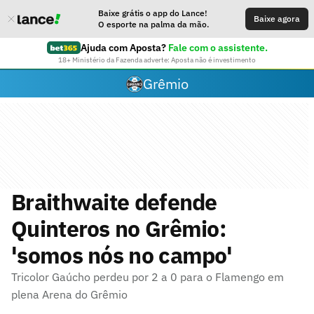
Baixe grátis o app do Lance!
Baixe agora
O esporte na palma da mão.
Ajuda com Aposta?
Fale com o assistente.
18+ Ministério da Fazenda adverte: Aposta não é investimento
Grêmio
Braithwaite defende
Quinteros no Grêmio:
'somos nós no campo'
Tricolor Gaúcho perdeu por 2 a 0 para o Flamengo em
plena Arena do Grêmio