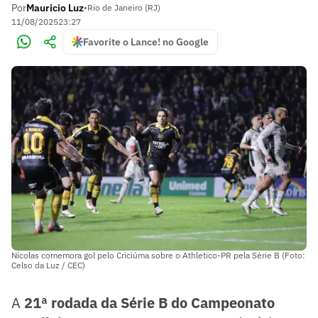
Por
Mauricio Luz
•
Rio de Janeiro (RJ)
11/08/2025
23:27
Favorite o Lance! no Google
Nícolas comemora gol pelo Criciúma sobre o Athletico-PR pela Série B (Foto:
Celso da Luz / CEC)
A
21ª rodada da Série B do Campeonato