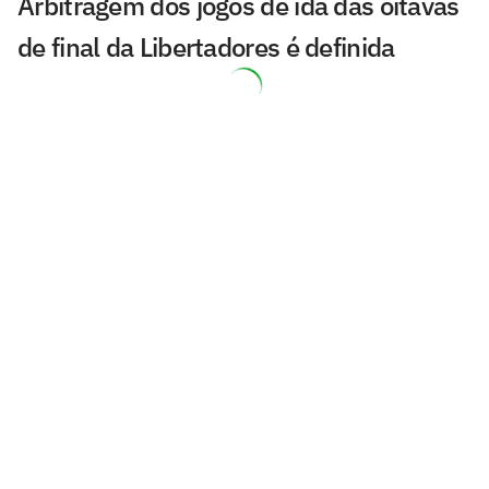
Arbitragem dos jogos de ida das oitavas
de final da Libertadores é definida
Philadelphia Union envia scout para
acompanhar Gui Negão em jogo do
Corinthians
Sosa desembarca domingo no Rio para
realizar exames e assinar com o Vasco
Fluminense anuncia renovação de
contrato do jovem Ruan
Brasileirão: lesionados e suspensos da
22ª rodada
João Ricardo explica negociação com o