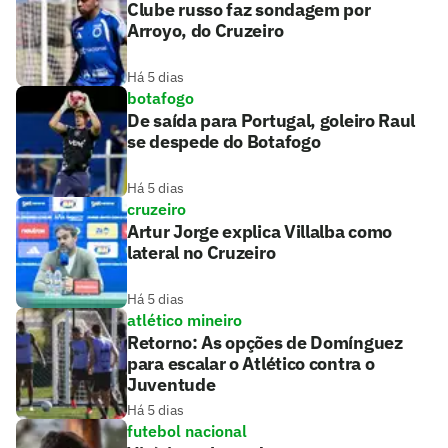
Clube russo faz sondagem por
Arroyo, do Cruzeiro
Há 5 dias
botafogo
De saída para Portugal, goleiro Raul
se despede do Botafogo
Há 5 dias
cruzeiro
Artur Jorge explica Villalba como
lateral no Cruzeiro
Há 5 dias
atlético mineiro
Retorno: As opções de Domínguez
para escalar o Atlético contra o
Juventude
Há 5 dias
futebol nacional