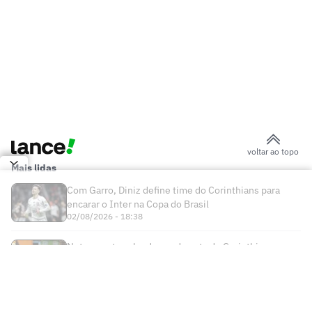
Corinthians: 'Não queria sair'
Corinthians retoma treinos após
eliminação na Copa do Brasil
Ventos fortes adiam Botafogo x
Fluminense pelo Brasileirão Feminino
Meia sofre nova lesão e volta a ser
desfalque no Atlético
Os números que explicam a má fase de
Lucho Acosta no Fluminense
Vasco e Racing se acertam, e Sosa deve
viajar para o Rio nos próximos dias
Vasco encaminha saída em definitivo de