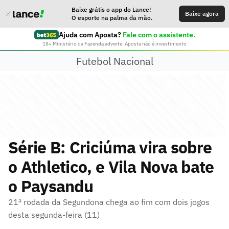
Baixe grátis o app do Lance!
Baixe agora
O esporte na palma da mão.
Ajuda com Aposta?
Fale com o assistente.
18+ Ministério da Fazenda adverte: Aposta não é investimento
Futebol Nacional
Série B: Criciúma vira sobre
o Athletico, e Vila Nova bate
o Paysandu
21ª rodada da Segundona chega ao fim com dois jogos
desta segunda-feira (11)