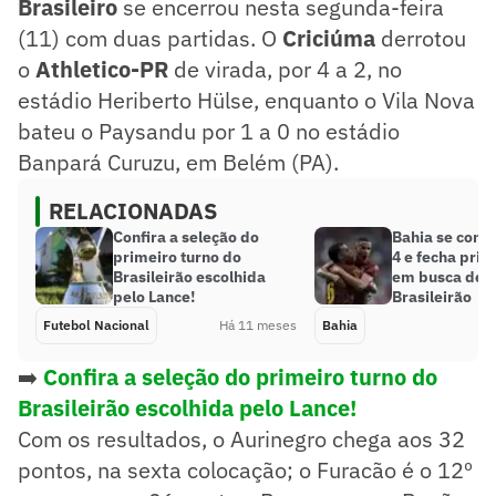
Brasileiro
se encerrou nesta segunda-feira
(11) com duas partidas. O
Criciúma
derrotou
o
Athletico-PR
de virada, por 4 a 2, no
estádio Heriberto Hülse, enquanto o Vila Nova
bateu o Paysandu por 1 a 0 no estádio
Banpará Curuzu, em Belém (PA).
RELACIONADAS
Confira a seleção do
Bahia se conso
primeiro turno do
4 e fecha prim
Brasileirão escolhida
em busca de r
pelo Lance!
Brasileirão
Futebol Nacional
Há 11 meses
Bahia
➡️
Confira a seleção do primeiro turno do
Brasileirão escolhida pelo Lance!
Com os resultados, o Aurinegro chega aos 32
pontos, na sexta colocação; o Furacão é o 12º