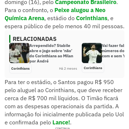
domingo (16), pelo
Campeonato Brasileiro
.
Para o confronto, o
Peixe alugou a Neo
Química Arena
, estádio do
Corinthians
, e
espera público de pelo menos 40 mil pessoas.
RELACIONADAS
Arrependido? Stabile
Vai fazer falta
abre o jogo sobre ‘não’
números do Co
do Corinthians ao Milan
com e sem Yur
por André
Corinthians
Corinthians
Há 2 meses
Para ter o estádio, o Santos pagou R$ 950
pelo aluguel ao Corinthians, que deve receber
cerca de R$ 700 mil líquidos. O Timão ficará
com as despesas operacionais da partida. A
informação foi inicialmente publicada pelo Uol
e confirmada pelo
Lance!
.
CONTINUA