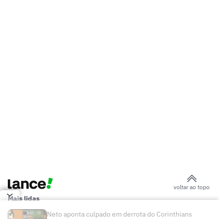
Atlético-MG x Juventude; veja
Dê suas notas: avalie as atuações em
Juventude x Atlético-MG
Atlético marca no último lance, vence o
Juventude e avança na Copa do Brasil
Veja o gol de Juventude x Atlético-MG:
Alan Minda decide
Barboza amplia lista de desfalques do
Palmeiras para a Copa do Brasil
Athletico-PR apresenta terceiro
uniforme para a temporada 2026
Federação Bahiana vai ao Cade por