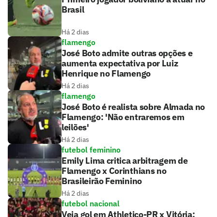
Brasil
Há 2 dias
flamengo
José Boto admite outras opções e
aumenta expectativa por Luiz
Henrique no Flamengo
Há 2 dias
flamengo
José Boto é realista sobre Almada no
Flamengo: 'Não entraremos em
leilões'
Há 2 dias
futebol feminino
Emily Lima critica arbitragem de
Flamengo x Corinthians no
Brasileirão Feminino
Há 2 dias
futebol nacional
Veja gol em Athletico-PR x Vitória: