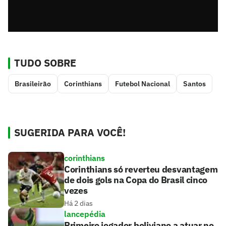
TUDO SOBRE
Brasileirão
Corinthians
Futebol Nacional
Santos
SUGERIDA PARA VOCÊ!
corinthians
Corinthians só reverteu desvantagem
de dois gols na Copa do Brasil cinco
vezes
Há 2 dias
lancepédia
Primeiro jogador boliviano a atuar no