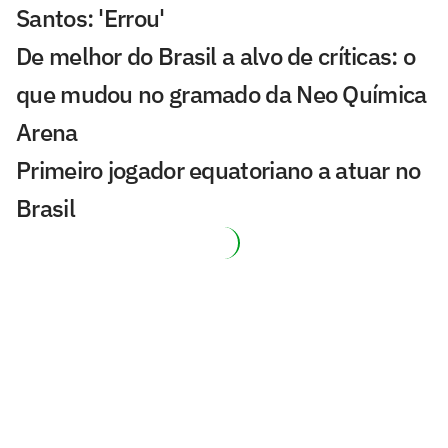
Santos: 'Errou'
De melhor do Brasil a alvo de críticas: o
que mudou no gramado da Neo Química
Arena
Primeiro jogador equatoriano a atuar no
Brasil
Éverson destaca evolução do Atlético e
manda recado à torcida
Domínguez admite dificuldade do
Atlético mas exalta: 'Acreditar até a
última jogada'
Gol sai após árbitro desistir de encerrar