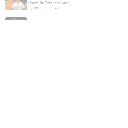
tratamento desigual do Vitória na FFU
À espera do novo contrato, Memphis
passa por bateria de exames em São
Paulo
Cruzeiro x Chapecoense: onde assistir,
horário e escalações do jogo pela Copa
do Brasil
Atlético está escalado para decisão
contra o Juventude na Copa do Brasil
Fluminense aguarda nova proposta pela
SAF, diz Montenegro