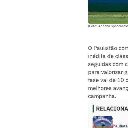
(Foto: Adriana Spaccasass
O Paulistão com
inédita de clás
seguidas com co
para valorizar 
fase vai de 10 d
melhores avança
campanha.
RELACION
Paulist