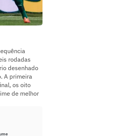
 sequência
seis rodadas
ário desenhado
. A primeira
nal, os oito
time de melhor
sume