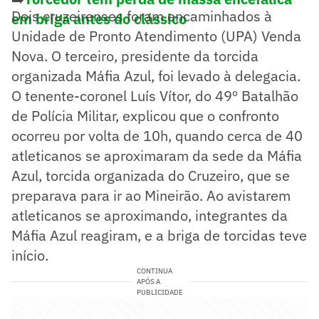
Dois cruzeirenses foram encaminhados à
em briga antes do clássico
Unidade de Pronto Atendimento (UPA) Venda
Nova. O terceiro, presidente da torcida
organizada Máfia Azul, foi levado à delegacia.
O tenente-coronel Luís Vítor, do 49º Batalhão
de Polícia Militar, explicou que o confronto
ocorreu por volta de 10h, quando cerca de 40
atleticanos se aproximaram da sede da Máfia
Azul, torcida organizada do Cruzeiro, que se
preparava para ir ao Mineirão. Ao avistarem
atleticanos se aproximando, integrantes da
Máfia Azul reagiram, e a briga de torcidas teve
início.
CONTINUA
APÓS A
PUBLICIDADE