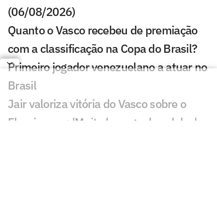
(06/08/2026)
Quanto o Vasco recebeu de premiação
com a classificação na Copa do Brasil?
Primeiro jogador venezuelano a atuar no
Brasil
Jair valoriza vitória do Vasco sobre o
Fluminense: 'Muito bom ganhar deles'
Substituído com dores, John Kennedy
preocupa o Fluminense
Pedro Emanuel explica mudança do
desempenho do Vasco: 'Zeramos tudo'
Igor Rabello reclama de lance em gol do