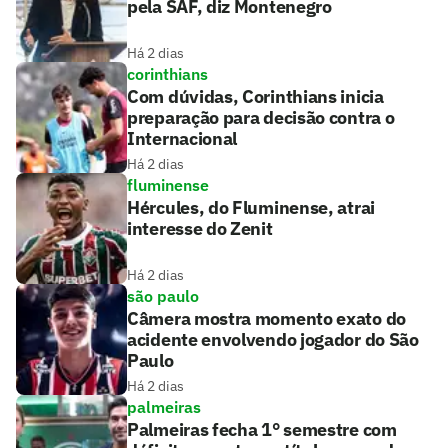
pela SAF, diz Montenegro
Há 2 dias
corinthians
Com dúvidas, Corinthians inicia
preparação para decisão contra o
Internacional
Há 2 dias
fluminense
Hércules, do Fluminense, atrai
interesse do Zenit
Há 2 dias
são paulo
Câmera mostra momento exato do
acidente envolvendo jogador do São
Paulo
Há 2 dias
palmeiras
Palmeiras fecha 1° semestre com