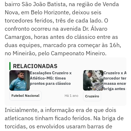
bairro São João Batista, na região de Venda
Nova, em Belo Horizonte, deixou seis
torcedores feridos, três de cada lado. O
confronto ocorreu na avenida Dr. Álvaro
Camargos, horas antes do clássico entre as
duas equipes, marcado pra começar às 16h,
no Mineirão, pelo Campeonato Mineiro.
RELACIONADAS
Escalações Cruzeiro x
Cruzeiro x Atl
Atlético-MG: times
torcedor tem 
prontos para clássico
massa encefál
briga antes do
Futebol Nacional
Há 1 ano
Cruzeiro
Inicialmente, a informação era de que dois
atleticanos tinham ficado feridos. Na briga de
torcidas, os envolvidos usaram barras de