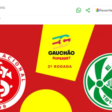
(RS)
Favorit
!