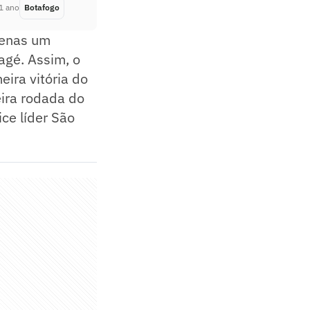
1 ano
Botafogo
Há 1 ano
penas um
agé. Assim, o
ira vitória do
eira rodada do
ce líder São