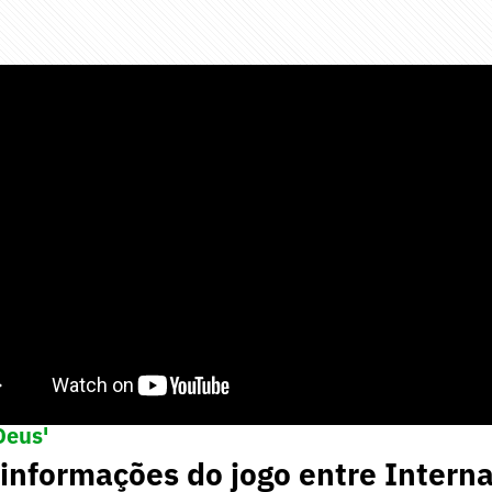
ternacional pede ao clube que não venda Vitão a
Deus'
 informações do jogo entre Interna