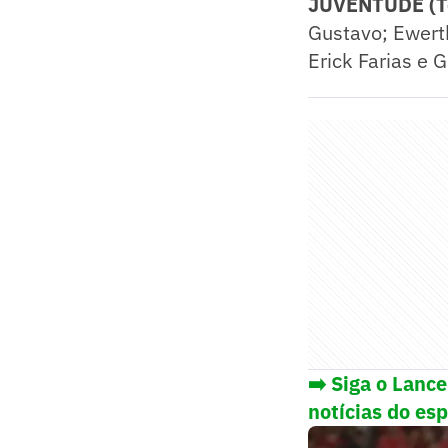
JUVENTUDE (T
Gustavo; Ewerth
Erick Farias e G
➡️ Siga o Lanc
notícias do es