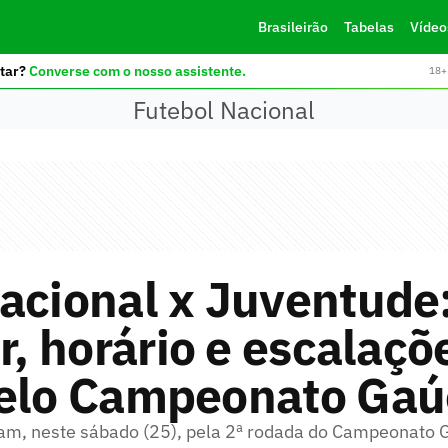
Brasileirão
Tabelas
Vídeo
tar?
Converse com o nosso assistente.
18+ 
Futebol Nacional
acional x Juventude
ir, horário e escalaçõ
pelo Campeonato Ga
am, neste sábado (25), pela 2ª rodada do Campeonato