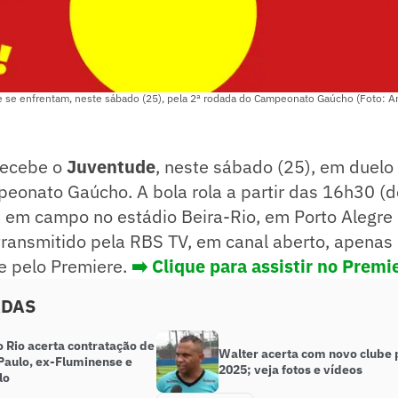
e se enfrentam, neste sábado (25), pela 2ª rodada do Campeonato Gaúcho (Foto: Ar
ecebe o
Juventude
, neste sábado (25), em duelo 
onato Gaúcho. A bola rola a partir das 16h30 (de
 em campo no estádio Beira-Rio, em Porto Alegre 
transmitido pela RBS TV, em canal aberto, apenas 
e pelo Premiere.
➡️ Clique para assistir no Premi
ADAS
 Rio acerta contratação de
Walter acerta com novo clube 
Paulo, ex-Fluminense e
2025; veja fotos e vídeos
lo