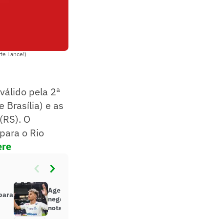
te Lance!)
válido pela 2ª
 Brasília) e as
(RS). O
para o Rio
ere
Agente de Bitello, jogador em
para
negociação com o Botafogo, rebate
nota de clube russo