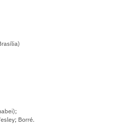
rasília)
nabei);
esley; Borré.