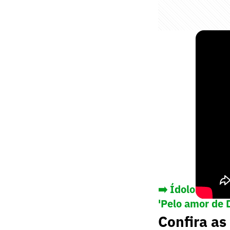
➡️ Ídolo do In
'Pelo amor de 
Confira as