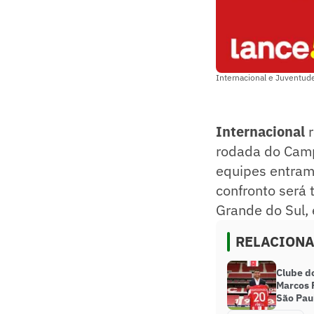
Internacional e Juventud
Internacional
r
rodada do Campe
equipes entram
confronto será 
Grande do Sul, 
RELACION
Clube do
Marcos 
São Pau