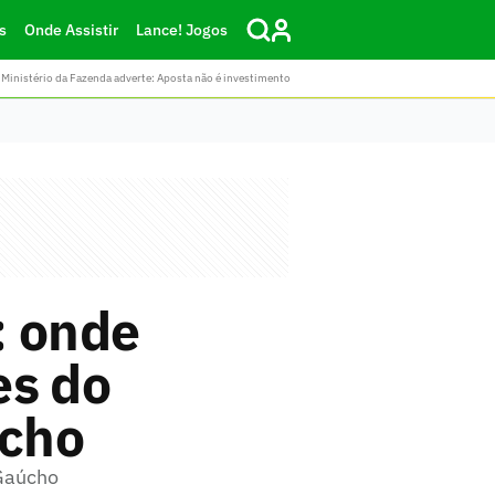
s
Onde Assistir
Lance! Jogos
Ministério da Fazenda adverte: Aposta não é investimento
: onde
es do
úcho
 Gaúcho