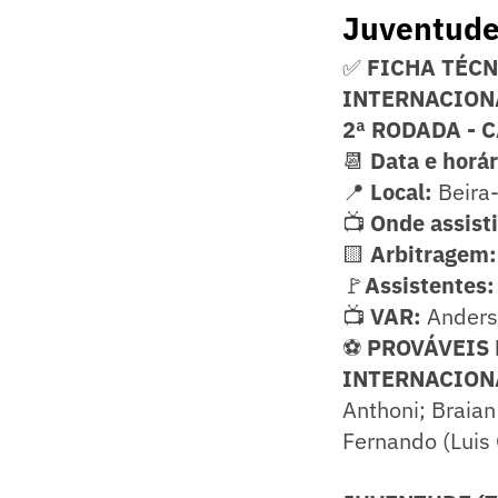
Juventud
✅
FICHA TÉC
INTERNACION
2ª RODADA -
📆
Data e horár
📍
Local:
Beira-
📺
Onde assist
🟨
Arbitragem:
🚩
Assistentes:
📺
VAR:
Anderso
⚽
PROVÁVEIS
INTERNACIONA
Anthoni; Braian 
Fernando (Luis 