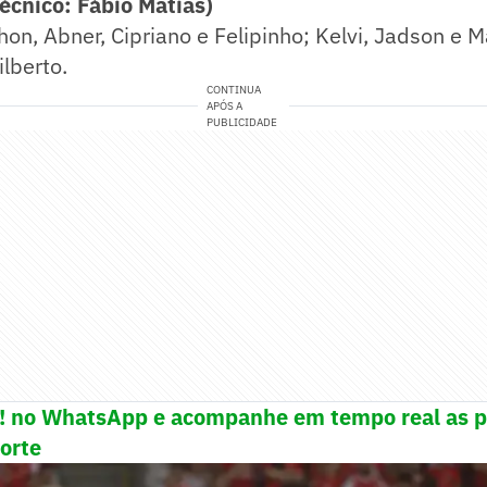
écnico:
Fábio Matias)
on, Abner, Cipriano e Felipinho; Kelvi, Jadson e 
ilberto.
CONTINUA
APÓS A
PUBLICIDADE
e! no WhatsApp e acompanhe em tempo real as p
porte