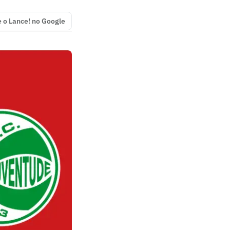
e o Lance! no Google