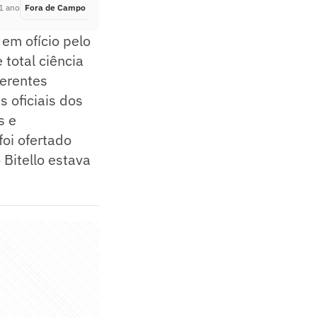
1 ano
Fora de Campo
Há 1 ano
em ofício pelo
 total ciência
ferentes
 oficiais dos
s e
oi ofertado
 Bitello estava