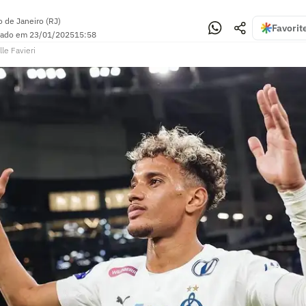
o de Janeiro (RJ)
Favorit
zado em
23/01/2025
15:58
lle Favieri