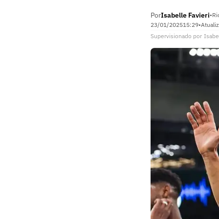
Por
Isabelle Favieri
•
Ri
23/01/2025
15:29
•
Atuali
Supervisionado
por
Isabe