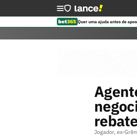
Quer uma ajuda antes de apos
Agente
negoc
rebate
Jogador, ex-Grêmi