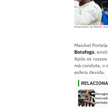
Empresário de Bitello re
Maickel Portel
Botafogo
, emit
Após os russos 
má conduta, o a
esfera devida.
RELACION
Devagar
mercado
período