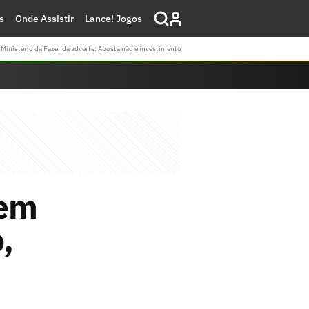
s
Onde Assistir
Lance! Jogos
Ministério da Fazenda adverte: Aposta não é investimento
 em
,