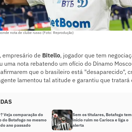
sponde nota de clube russo (Foto: Reprodução)
a, empresário de
Bitello
, jogador que tem negocia
iu uma nota rebatendo um ofício do Dínamo Moscou
afirmarem que o brasileiro está "desaparecido", c
gente lamentou tal atitude e garantiu que tratará
ADAS
? Veja comparação do
Sem os titulares, Botafogo tem
 do Botafogo no mesmo
início ruim no Carioca e liga o
 do ano passado
alerta