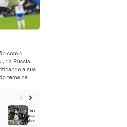
ção com o
, da Rússia.
riticando a sua
 do tema na
Torcedores do Botafogo perdem a
paciência com jogador após
derrota: ‘Chega’