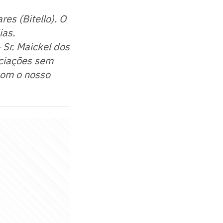
es (Bitello). O
ias.
 Sr. Maickel dos
ociações sem
 com o nosso