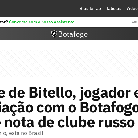
Brasileirão
Tabelas
Vídeo
tar?
Converse com o nosso assistente.
18+ 
Botafogo
 de Bitello, jogador
iação com o Botafogo
 nota de clube russo
o, está no Brasil