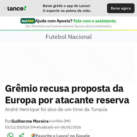
Baixe grátis o app do Lance!
Baixe agora
O esporte na palma da mão.
Ajuda com Aposta?
Fale com o assistente.
18+ Ministério da Fazenda adverte: Aposta não é investimento
Futebol Nacional
Grêmio recusa proposta da
Europa por atacante reserva
André Henrique foi alvo de um time da Turquia
Por
Guilherme Moreira
•
Curitiba (PR)
03/12/2025
14:59
•
Atualizado em
06/01/2026
Favorite o Lance! no Google