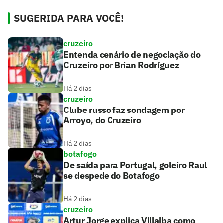
SUGERIDA PARA VOCÊ!
cruzeiro
Entenda cenário de negociação do
Cruzeiro por Brian Rodríguez
Há 2 dias
cruzeiro
Clube russo faz sondagem por
Arroyo, do Cruzeiro
Há 2 dias
botafogo
De saída para Portugal, goleiro Raul
se despede do Botafogo
Há 2 dias
cruzeiro
Artur Jorge explica Villalba como