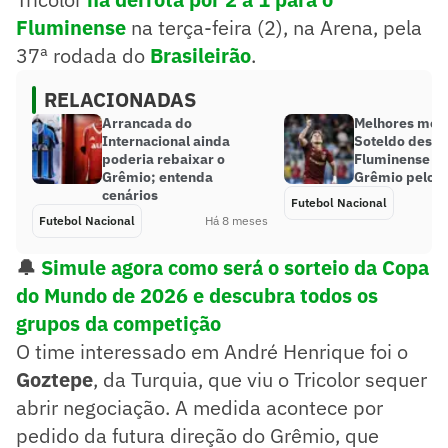
Fluminense
na terça-feira (2), na Arena, pela
37ª rodada do
Brasileirão
.
RELACIONADAS
Arrancada do
Melhores mom
Internacional ainda
Soteldo desen
poderia rebaixar o
Fluminense ve
Grêmio; entenda
Grêmio pelo B
cenários
Futebol Nacional
Futebol Nacional
Há 8 meses
🔔
Simule agora como será o sorteio da Copa
do Mundo de 2026 e descubra todos os
grupos da competição
O time interessado em André Henrique foi o
Goztepe
, da Turquia, que viu o Tricolor sequer
abrir negociação. A medida acontece por
pedido da futura direção do Grêmio, que