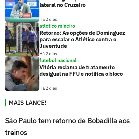
lateral no Cruzeiro
Há 2 dias
atlético mineiro
Retorno: As opções de Domínguez
para escalar o Atlético contra o
Juventude
Há 2 dias
futebol nacional
Vitória reclama de tratamento
desigual na FFU e notifica o bloco
Há 2 dias
MAIS LANCE!
São Paulo tem retorno de Bobadilla aos
treinos