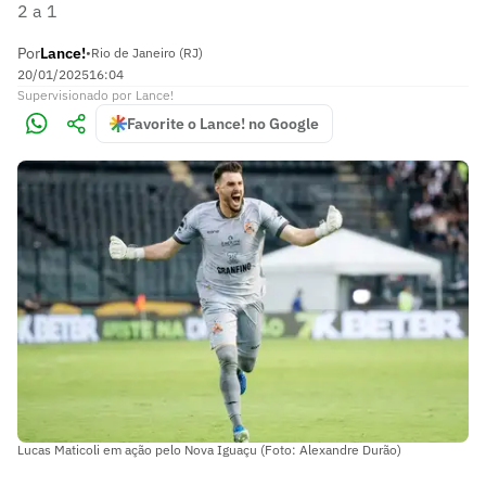
2 a 1
Por
Lance!
•
Rio de Janeiro (RJ)
20/01/2025
16:04
Supervisionado
por
Lance!
Favorite o Lance! no Google
Lucas Maticoli em ação pelo Nova Iguaçu (Foto: Alexandre Durão)