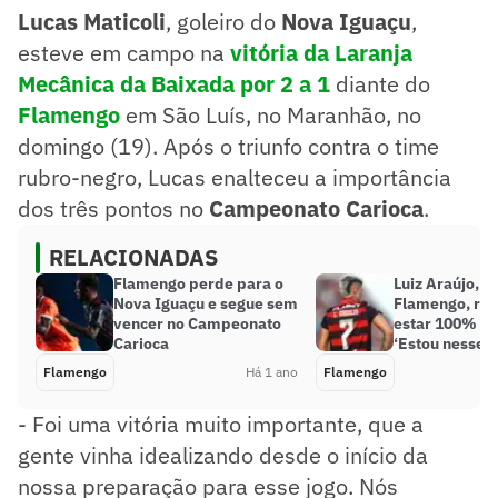
Lucas Maticoli
, goleiro do
Nova Iguaçu
,
esteve em campo na
vitória da Laranja
Mecânica da Baixada por 2 a 1
diante do
Flamengo
em São Luís, no Maranhão, no
domingo (19). Após o triunfo contra o time
rubro-negro, Lucas enalteceu a importância
dos três pontos no
Campeonato Carioca
.
RELACIONADAS
Flamengo perde para o
Luiz Araújo, d
Nova Iguaçu e segue sem
Flamengo, rev
vencer no Campeonato
estar 100% fi
Carioca
‘Estou nesse 
Flamengo
Há 1 ano
Flamengo
- Foi uma vitória muito importante, que a
gente vinha idealizando desde o início da
nossa preparação para esse jogo. Nós