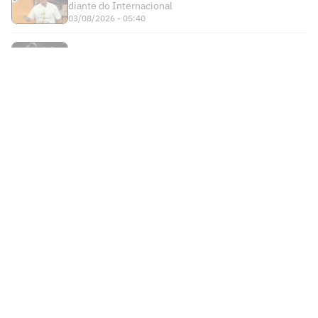
eliminação do Fluminense: 'Nunca será'
Copa do Brasil terá impedimento
semiautomático nas quartas de final
Torcida do Flamengo reage a
contratação de Almada no River:
'Maluco'
Atitude de Zubeldía em Fluminense x
Vasco viraliza: 'Incrédulo'
Franclim estuda opções para o Botafogo
com desfalque de Huguinho
Que horas é o jogo entre Corinthians x