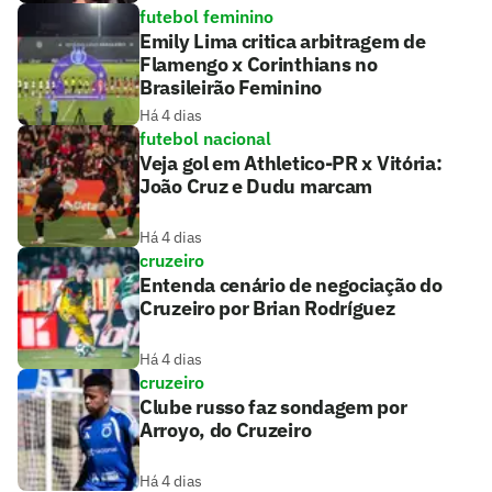
futebol feminino
Emily Lima critica arbitragem de
Flamengo x Corinthians no
Brasileirão Feminino
Há 4 dias
futebol nacional
Veja gol em Athletico-PR x Vitória:
João Cruz e Dudu marcam
Há 4 dias
cruzeiro
Entenda cenário de negociação do
Cruzeiro por Brian Rodríguez
Há 4 dias
cruzeiro
Clube russo faz sondagem por
Arroyo, do Cruzeiro
Há 4 dias