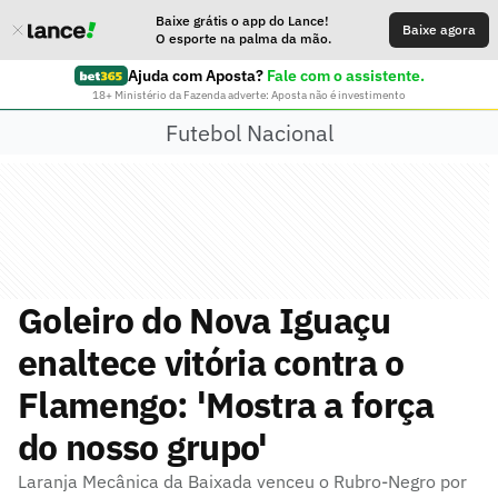
Baixe grátis o app do Lance!
Baixe agora
O esporte na palma da mão.
Ajuda com Aposta?
Fale com o assistente.
18+ Ministério da Fazenda adverte: Aposta não é investimento
Futebol Nacional
Goleiro do Nova Iguaçu
enaltece vitória contra o
Flamengo: 'Mostra a força
do nosso grupo'
Laranja Mecânica da Baixada venceu o Rubro-Negro por