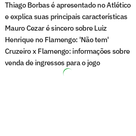
Thiago Borbas é apresentado no Atlético
e explica suas principais características
Mauro Cezar é sincero sobre Luiz
Henrique no Flamengo: 'Não tem'
Cruzeiro x Flamengo: informações sobre
venda de ingressos para o jogo
Defesa de Nicolas, do São Paulo, divulga
nova nota sobre acidente
Felipe Melo detona Fluminense e
Zubeldía após eliminação: 'Ele é cego?'
Entenda como o São Paulo se livrou do
transfer ban