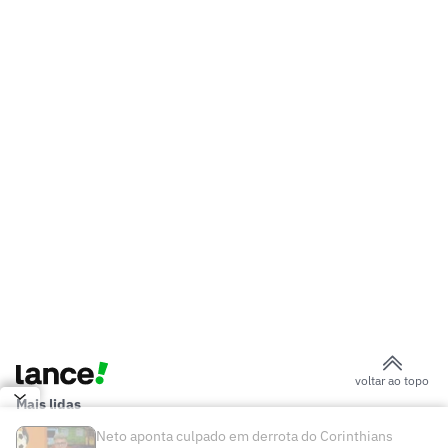
Diretor da CBF analisa futuro dos
estaduais e possível adequação do
calendário à Europa
Festa Junina do São Paulo fica R$ 3
milhões abaixo do orçamento
Kevin Castaño no Atlético: Paulo Bracks
abre o jogo sobre negociação
Jornalista da CazéTV detona eliminação
do Fluminense: 'Vergonha'
São Paulo mira receita milionária em
acordo com a Ticketmaster
Lucho Acosta vira assunto em