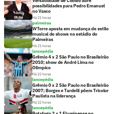
Versatilidade de Colidio abre
possibilidades para Pedro Emanuel
no Vasco
Há 21 horas
palmeiras
WTorre aposta em mudança de estilo
musical de shows no estádio do
Palmeiras
Há 21 horas
lancepédia
Grêmio 4 x 2 São Paulo no Brasileirão
2010; show de André Lima no
Olímpico
Há 22 horas
lancepédia
Grêmio 0 x 2 São Paulo no Brasileirão
2007; Borges e Tardelli põem Tricolor
Paulista na liderança
Há 22 horas
lancepédia
Botafogo 2 x 1 Fluminense no