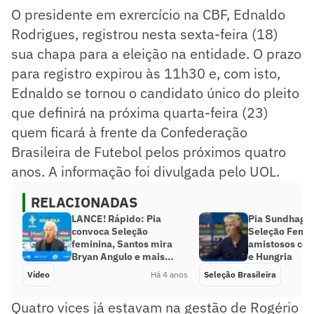
O presidente em exrercício na CBF, Ednaldo
Rodrigues, registrou nesta sexta-feira (18)
sua chapa para a eleição na entidade. O prazo
para registro expirou às 11h30 e, com isto,
Ednaldo se tornou o candidato único do pleito
que definirá na próxima quarta-feira (23)
quem ficará à frente da Confederação
Brasileira de Futebol pelos próximos quatro
anos. A informação foi divulgada pelo UOL.
RELACIONADAS
LANCE! Rápido: Pia
Pia Sundhage
convoca Seleção
Seleção Femin
feminina, Santos mira
amistosos co
Bryan Angulo e mais…
e Hungria
Vídeo
Há 4 anos
Seleção Brasileira
Quatro vices já estavam na gestão de Rogério