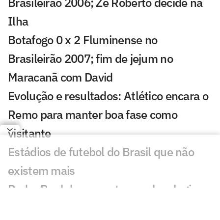
Brasileirão 2006; Zé Roberto decide na
Ilha
Botafogo 0 x 2 Fluminense no
Brasileirão 2007; fim de jejum no
Maracanã com David
Evolução e resultados: Atlético encara o
Remo para manter boa fase como
visitante
Estádios de futebol do Brasil que não
existem mais
Pedro Raul desencanta, recebe elogios
de Diniz e busca espaço no Corinthians