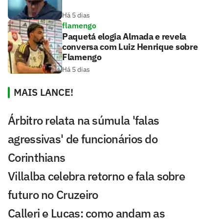
Há 5 dias
flamengo
Paquetá elogia Almada e revela
conversa com Luiz Henrique sobre
Flamengo
Há 5 dias
MAIS LANCE!
Árbitro relata na súmula 'falas
agressivas' de funcionários do
Corinthians
Villalba celebra retorno e fala sobre
futuro no Cruzeiro
Calleri e Lucas: como andam as