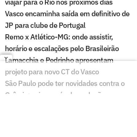
viajar para o Rio nos próximos dias
Vasco encaminha saída em definitivo de
JP para clube de Portugal
Remo x Atlético-MG: onde assistir,
horário e escalações pelo Brasileirão
Lamacchia e Pedrinho apresentam
projeto para novo CT do Vasco
São Paulo pode ter novidades contra o
Grêmio; veja provável escalação
Oitavas da Copa do Brasil de 2026
registram queda de público em relação a
2025