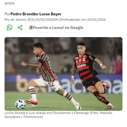
anos
Por
Pedro Brandão
Lucas Bayer
•
Rio de Janeiro (RJ)
•
25/01/2026
04:25
•
Atualizado em
25/01/2026
Favorite o Lance! no Google
Lucho Acosta e Luiz Araújo em Fluminense x Flamengo (Foto: Marcelo
Gonçalves / Fluminense)