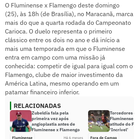
O Fluminense x Flamengo deste domingo
(25), às 18h (de Brasília), no Maracanã, marca
mais do que a quarta rodada do Campeonato
Carioca. O duelo representa o primeiro
clássico entre os dois no ano e dá início a
mais uma temporada em que o Fluminense
entra em campo com uma missão já
conhecida: competir de igual para igual com o
Flamengo, clube de maior investimento da
América Latina, mesmo operando em um
patamar financeiro inferior.
RELACIONADAS
Zubeldía fala pela
Torcedores do
primeira vez após
Fluminense a
angioplastia antes de
atitude do Fl
Fluminense x Flamengo
‘Incrível’
Fluminense
Há 6 meses
Fora de Campo