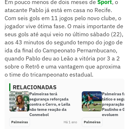
Em pouco menos de dois meses de
Sport
, o
atacante Pablo já está em casa no Recife.
Com seis gols em 11 jogos pelo novo clube, o
jogador vive ótima fase. O mais importante de
seus gols até aqui veio no último sábado (22),
aos 43 minutos do segundo tempo do jogo de
ida da final do Campeonato Pernambucano,
quando Pablo deu ao Leão a vitória por 3 a 2
sobre o Retrô e uma vantagem que aproxima
o time do tricampeonato estadual.
RELACIONADAS
Palmeiras terá
Palmeiras faz 
segurança reforçada
tático e segue
contra o Cerro, e Leila
preparação par
não teme reação da
Paulinho e G
Conmebol
evoluem
Palmeiras
Há 1 ano
Palmeiras