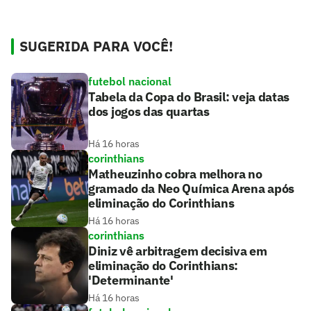
SUGERIDA PARA VOCÊ!
futebol nacional
Tabela da Copa do Brasil: veja datas
dos jogos das quartas
Há 16 horas
corinthians
Matheuzinho cobra melhora no
gramado da Neo Química Arena após
eliminação do Corinthians
Há 16 horas
corinthians
Diniz vê arbitragem decisiva em
eliminação do Corinthians:
'Determinante'
Há 16 horas