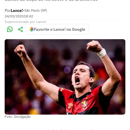
Por
Lance!
•
São Paulo (SP)
24/03/2025
18:42
Supervisionado
por
Lance!
Favorite o Lance! no Google
Foto: Divulgação