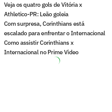
Veja os quatro gols de Vitória x
Athletico-PR: Leão goleia
Com surpresa, Corinthians está
escalado para enfrentar o Internacional
Como assistir Corinthians x
Internacional no Prime Video
Grandes clubes do Rio apostam no uso
de dados e IA para ampliar receita e
aproximar torcedores
São Paulo anuncia lateral-esquerdo
Iago
Calleri assina renovação e fica no São