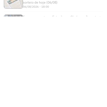
Cruzeiro anuncia contratação do
atacante Lucho Rodríguez
Neymar dispara contra Casagrande:
'Respirou o ar errado'
Brenner ganha pontos com Pedro
Emanuel e larga na frente por vaga de
titular no Vasco
Thiago Borbas é apresentado no Atlético
e explica suas principais características
Mauro Cezar é sincero sobre Luiz
Henrique no Flamengo: 'Não tem'