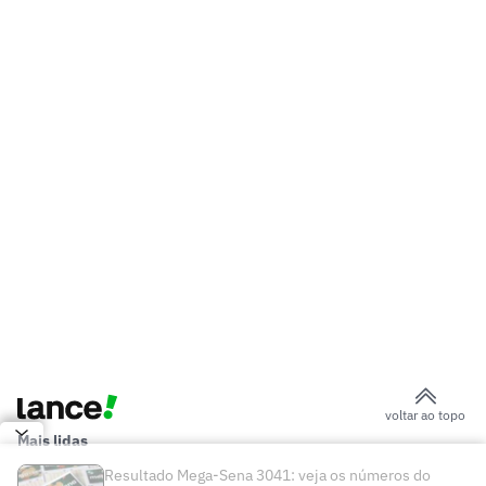
Paulo
AO VIVO: Assista a Corinthians x
Internacional com o Lance!TV
Morre Geraldão, ex-atacante bicampeão
paulista pelo Corinthians, aos 77 anos
Convocado para a Seleção, Miguel
Abrenhosa vive ascensão meteórica no
Vasco sub-17
São Paulo: Lucas Moura inicia trabalhos
no gramado
Caboclo, ex-CBF, quer disputar
presidência do São Paulo