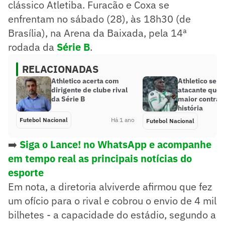
clássico Atletiba. Furacão e Coxa se
enfrentam no sábado (28), às 18h30 (de
Brasília), na Arena da Baixada, pela 14ª
rodada da
Série B
.
RELACIONADAS
Athletico acerta com
Athletico se 
dirigente de clube rival
atacante que 
da Série B
maior contrat
história
Futebol Nacional
Há 1 ano
Futebol Nacional
➡️
Siga o Lance! no WhatsApp e acompanhe
em tempo real as principais notícias do
esporte
Em nota, a diretoria alviverde afirmou que fez
um ofício para o rival e cobrou o envio de 4 mil
bilhetes - a capacidade do estádio, segundo a