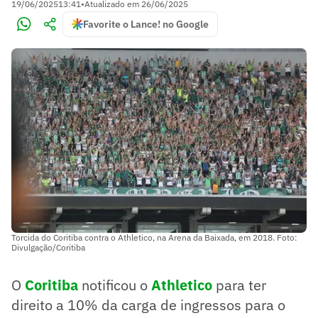
19/06/2025
13:41
•
Atualizado em
26/06/2025
Favorite o Lance! no Google
Torcida do Coritiba contra o Athletico, na Arena da Baixada, em 2018. Foto:
Divulgação/Coritiba
O
Coritiba
notificou o
Athletico
para ter
direito a 10% da carga de ingressos para o