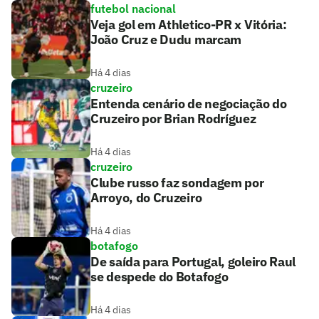
futebol nacional
Veja gol em Athletico-PR x Vitória:
João Cruz e Dudu marcam
Há 4 dias
cruzeiro
Entenda cenário de negociação do
Cruzeiro por Brian Rodríguez
Há 4 dias
cruzeiro
Clube russo faz sondagem por
Arroyo, do Cruzeiro
Há 4 dias
botafogo
De saída para Portugal, goleiro Raul
se despede do Botafogo
Há 4 dias