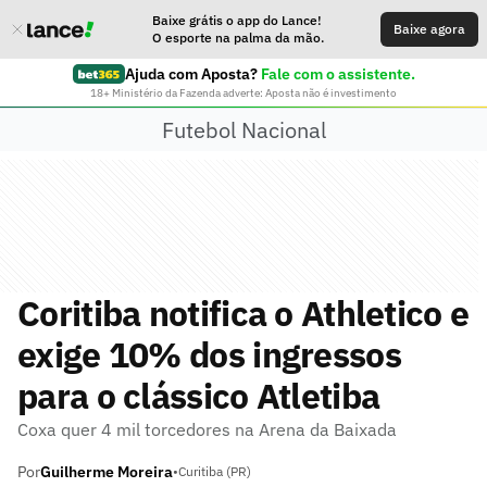
Baixe grátis o app do Lance!
Baixe agora
O esporte na palma da mão.
Ajuda com Aposta?
Fale com o assistente.
18+ Ministério da Fazenda adverte: Aposta não é investimento
Futebol Nacional
Coritiba notifica o Athletico e
exige 10% dos ingressos
para o clássico Atletiba
Coxa quer 4 mil torcedores na Arena da Baixada
Por
Guilherme Moreira
•
Curitiba (PR)