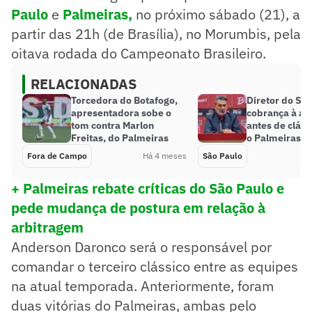
Paulo
e
Palmeiras,
no próximo sábado (21), a
partir das 21h (de Brasília), no Morumbis, pela
oitava rodada do Campeonato Brasileiro.
RELACIONADAS
Torcedora do Botafogo,
Diretor do São
apresentadora sobe o
cobrança à ar
tom contra Marlon
antes de cláss
Freitas, do Palmeiras
o Palmeiras
Fora de Campo
Há 4 meses
São Paulo
+ Palmeiras rebate críticas do São Paulo e
pede mudança de postura em relação à
arbitragem
Anderson Daronco será o responsável por
comandar o terceiro clássico entre as equipes
na atual temporada. Anteriormente, foram
duas vitórias do Palmeiras, ambas pelo