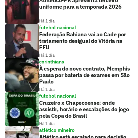
Athletico-PR apresenta terceiro
uniforme para a temporada 2026
Há 1 dia
futebol nacional
Federação Bahiana vai ao Cade por
tratamento desigual do Vitória na
FFU
Há 1 dia
corinthians
À espera do novo contrato, Memphis
passa por bateria de exames em São
Paulo
Há 1 dia
futebol nacional
Cruzeiro x Chapecoense: onde
assistir, horário e escalações do jogo
pela Copa do Brasil
Há 1 dia
atlético mineiro
Atlético está escalado para decisão