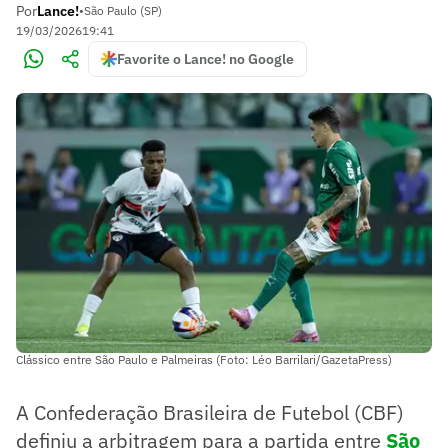
Por
Lance!
•
São Paulo (SP)
19/03/2026
19:41
Favorite o Lance! no Google
Clássico entre São Paulo e Palmeiras (Foto: Léo Barrilari/GazetaPress)
A Confederação Brasileira de Futebol (CBF)
definiu a arbitragem para a partida entre
São