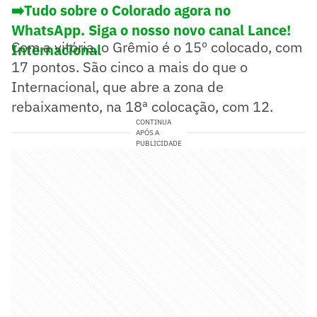
➡️Tudo sobre o Colorado agora no
WhatsApp. Siga o nosso novo canal Lance!
Com a vitória, o Grêmio é o 15º colocado, com
Internacional
17 pontos. São cinco a mais do que o
Internacional, que abre a zona de
rebaixamento, na 18ª colocação, com 12.
CONTINUA
APÓS A
PUBLICIDADE