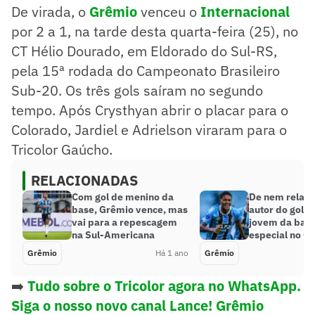
De virada, o
Grêmio
venceu o
Internacional
por 2 a 1, na tarde desta quarta-feira (25), no
CT Hélio Dourado, em Eldorado do Sul-RS,
pela 15ª rodada do Campeonato Brasileiro
Sub-20. Os três gols saíram no segundo
tempo. Após Crysthyan abrir o placar para o
Colorado, Jardiel e Adrielson viraram para o
Tricolor Gaúcho.
RELACIONADAS
Com gol de menino da
De nem relaci
base, Grêmio vence, mas
autor do gol da
vai para a repescagem
jovem da base
na Sul-Americana
especial no G
Grêmio
Há 1 ano
Grêmio
➡️
Tudo sobre o Tricolor agora no WhatsApp.
Siga o nosso novo canal Lance! Grêmio