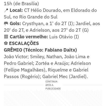
15h (de Brasília)
📍
Local:
CT Hélio Dourado, em Eldorado do
Sul, no Rio Grande do Sul
🥅
Gols:
Crysthyan, a 1' do 2T (I); Jardiel, aos
20' do 2T, e Adrielson, aos 27' do 2T (G)
🟥
Cartão vermelho:
Luis Otávio (I)
⚽
ESCALAÇÕES
GRÊMIO (Técnico: Fabiano Daitx)
João Victor; Smiley, Nathan, João Lima e
Pedro Gabriel; Zortéa e Araújo; Adrielson
(Fellipe Magalhães), Riquelme e Gabriel
Passos (Rogério); Gabriel Mec (Jardiel).
CONTINUA
APÓS A
PUBLICIDADE