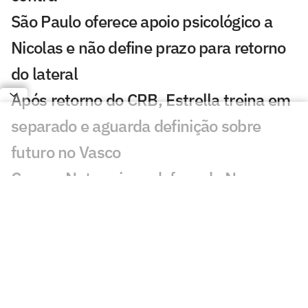
São Paulo oferece apoio psicológico a
Nicolas e não define prazo para retorno
do lateral
Após retorno do CRB, Estrella treina em
separado e aguarda definição sobre
futuro no Vasco
Craque Neto sai em defesa do Neymar
em polêmica: 'Foi monstro'
Copa do Mundo Feminina vai suspender
calendário do masculino em 2027
Mauro Cezar critica Neymar em Remo x