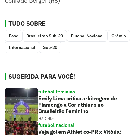
Conrado Berger (RS)
TUDO SOBRE
Base
Brasileirão Sub-20
Futebol Nacional
Grêmio
Internacional
Sub-20
SUGERIDA PARA VOCÊ!
futebol feminino
Emily Lima critica arbitragem de
Flamengo x Corinthians no
Brasileirão Feminino
Há 2 dias
futebol nacional
Veja gol em Athletico-PR x Vitória: