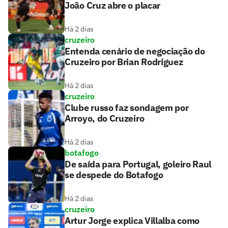
João Cruz abre o placar
Há 2 dias
cruzeiro
Entenda cenário de negociação do
Cruzeiro por Brian Rodríguez
Há 2 dias
cruzeiro
Clube russo faz sondagem por
Arroyo, do Cruzeiro
Há 2 dias
botafogo
De saída para Portugal, goleiro Raul
se despede do Botafogo
Há 2 dias
cruzeiro
Artur Jorge explica Villalba como