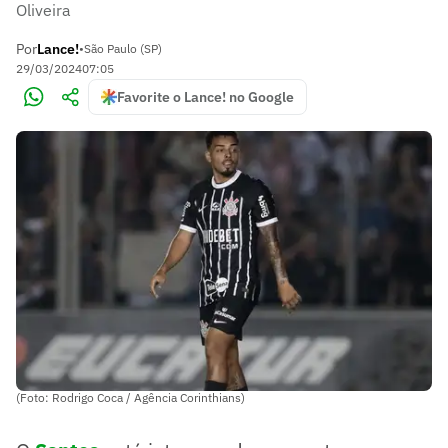
Oliveira
Por
Lance!
•
São Paulo (SP)
29/03/2024
07:05
Favorite o Lance! no Google
(Foto: Rodrigo Coca / Agência Corinthians)