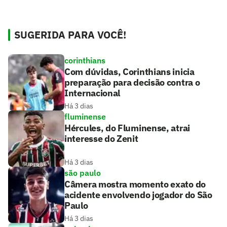
SUGERIDA PARA VOCÊ!
corinthians
Com dúvidas, Corinthians inicia
preparação para decisão contra o
Internacional
Há 3 dias
fluminense
Hércules, do Fluminense, atrai
interesse do Zenit
Há 3 dias
são paulo
Câmera mostra momento exato do
acidente envolvendo jogador do São
Paulo
Há 3 dias