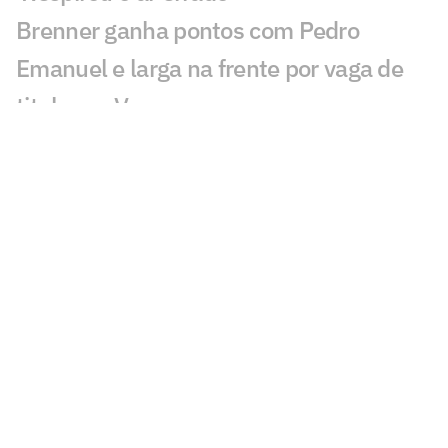
Brenner ganha pontos com Pedro
Emanuel e larga na frente por vaga de
titular no Vasco
Thiago Borbas é apresentado no Atlético
e explica suas principais características
Mauro Cezar é sincero sobre Luiz
Henrique no Flamengo: 'Não tem'
Cruzeiro x Flamengo: informações sobre
venda de ingressos para o jogo
Defesa de Nicolas, do São Paulo, divulga
nova nota sobre acidente