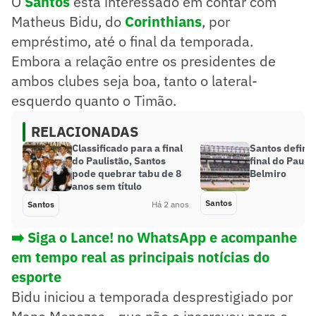
O
Santos
está interessado em contar com
Matheus Bidu, do
Corinthians
, por
empréstimo, até o final da temporada.
Embora a relação entre os presidentes de
ambos clubes seja boa, tanto o lateral-
esquerdo quanto o Timão.
RELACIONADAS
Classificado para a final
Santos define 
do Paulistão, Santos
final do Paulis
pode quebrar tabu de 8
Belmiro
anos sem título
Santos
Santos
Há 2 anos
➡️ Siga o Lance! no WhatsApp e acompanhe
em tempo real as principais notícias do
esporte
Bidu iniciou a temporada desprestigiado por