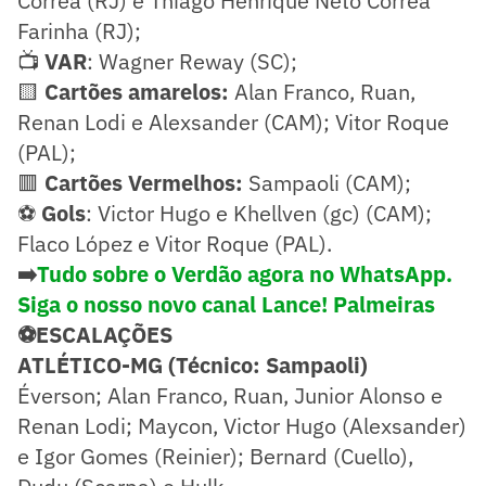
Corrêa (RJ) e Thiago Henrique Neto Corrêa
Farinha (RJ);
📺
VAR
: Wagner Reway (SC);
🟨
Cartões amarelos:
Alan Franco, Ruan,
Renan Lodi e Alexsander (CAM); Vitor Roque
(PAL);
🟥
Cartões Vermelhos:
Sampaoli (CAM);
⚽
Gols
: Victor Hugo e Khellven (gc) (CAM);
Flaco López e Vitor Roque (PAL).
➡️
Tudo sobre o Verdão agora no WhatsApp.
Siga o nosso novo canal Lance! Palmeiras
⚽ESCALAÇÕES
ATLÉTICO-MG (Técnico: Sampaoli)
Éverson; Alan Franco, Ruan, Junior Alonso e
Renan Lodi; Maycon, Victor Hugo (Alexsander)
e Igor Gomes (Reinier); Bernard (Cuello),