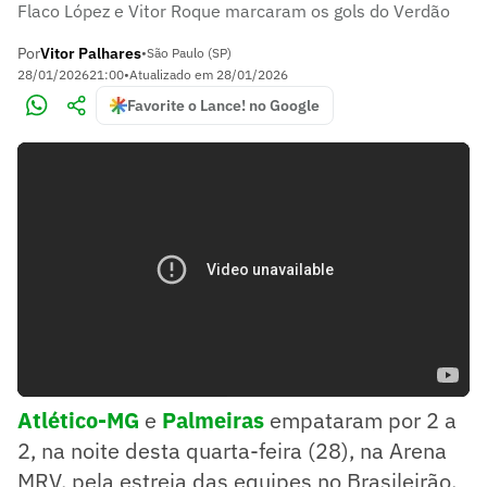
Flaco López e Vitor Roque marcaram os gols do Verdão
Por
Vitor Palhares
•
São Paulo (SP)
28/01/2026
21:00
•
Atualizado em
28/01/2026
Favorite o Lance! no Google
Atlético-MG
e
Palmeiras
empataram por 2 a
2, na noite desta quarta-feira (28), na Arena
MRV, pela estreia das equipes no Brasileirão.