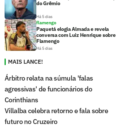
do Grêmio
Há 5 dias
flamengo
Paquetá elogia Almada e revela
conversa com Luiz Henrique sobre
Flamengo
Há 5 dias
MAIS LANCE!
Árbitro relata na súmula 'falas
agressivas' de funcionários do
Corinthians
Villalba celebra retorno e fala sobre
futuro no Cruzeiro