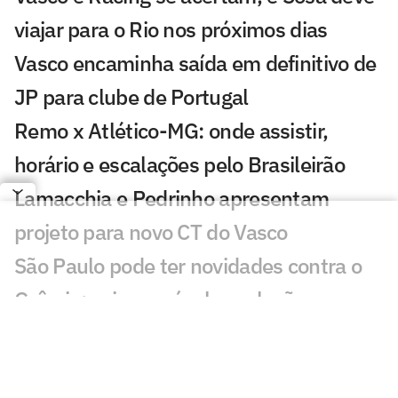
viajar para o Rio nos próximos dias
Vasco encaminha saída em definitivo de
JP para clube de Portugal
Remo x Atlético-MG: onde assistir,
horário e escalações pelo Brasileirão
Lamacchia e Pedrinho apresentam
projeto para novo CT do Vasco
São Paulo pode ter novidades contra o
Grêmio; veja provável escalação
Oitavas da Copa do Brasil de 2026
registram queda de público em relação a