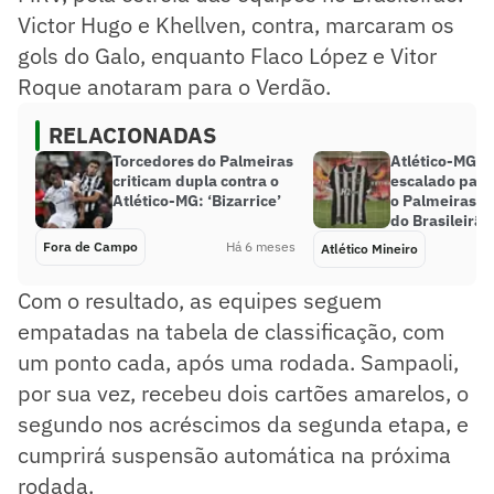
Victor Hugo e Khellven, contra, marcaram os
gols do Galo, enquanto Flaco López e Vitor
Roque anotaram para o Verdão.
RELACIONADAS
Torcedores do Palmeiras
Atlético-MG e
criticam dupla contra o
escalado para
Atlético-MG: ‘Bizarrice’
o Palmeiras pe
do Brasileirão
Fora de Campo
Há 6 meses
Atlético Mineiro
Com o resultado, as equipes seguem
empatadas na tabela de classificação, com
um ponto cada, após uma rodada. Sampaoli,
por sua vez, recebeu dois cartões amarelos, o
segundo nos acréscimos da segunda etapa, e
cumprirá suspensão automática na próxima
rodada.