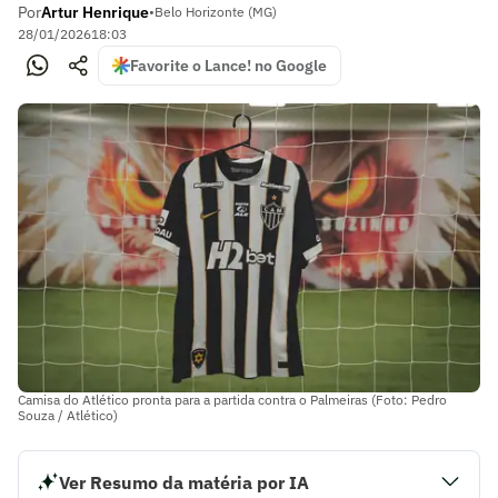
Por
Artur Henrique
•
Belo Horizonte (MG)
28/01/2026
18:03
Favorite o Lance! no Google
Camisa do Atlético pronta para a partida contra o Palmeiras (Foto: Pedro
Souza / Atlético)
Ver Resumo da matéria por IA