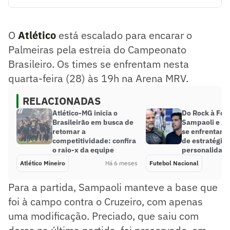
O Atlético está escalado para encarar o Palmeiras pela
estreia do Campeonato Brasileiro. Os times se enfrentam
nesta quarta-feira (28) às 19h na Arena MRV.
O
Atlético
está escalado para encarar o
Resumo supervisionado pelo jornalista!
Palmeiras pela estreia do Campeonato
Brasileiro. Os times se enfrentam nesta
quarta-feira (28) às 19h na Arena MRV.
RELACIONADAS
Atlético-MG inicia o
Do Rock à Fór
Brasileirão em busca de
Sampaoli e Ab
retomar a
se enfrentam 
competitividade: confira
de estratégias
o raio-x da equipe
personalidad
Atlético Mineiro
Há 6 meses
Futebol Nacional
Para a partida, Sampaoli manteve a base que
foi à campo contra o Cruzeiro, com apenas
uma modificação. Preciado, que saiu com