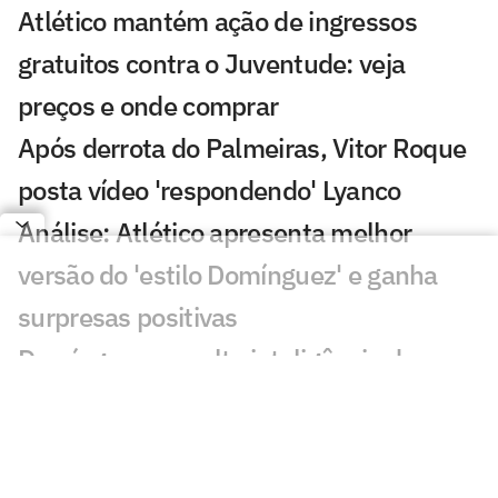
Atlético mantém ação de ingressos
gratuitos contra o Juventude: veja
preços e onde comprar
Após derrota do Palmeiras, Vitor Roque
posta vídeo 'respondendo' Lyanco
Análise: Atlético apresenta melhor
versão do 'estilo Domínguez' e ganha
surpresas positivas
Domínguez ressalta inteligência do
Atlético e destaca: 'Temos que acreditar'
Herói da vitória, Igor Gomes desabafa
sobre situação no Atlético: 'Não tem