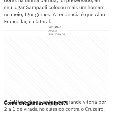
dores na última partida, foi preservado, em
seu lugar Sampaoli colocou mais um homem
no meio, Igor gomes. A tendência é que Alan
Franco faça a lateral.
CONTINUA
APÓS A
PUBLICIDADE
O Atlético chega após uma grande vitória por
Como chegam as equipes?
2 a 1 de virada no clássico contra o Cruzeiro.