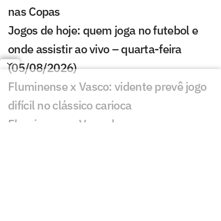
nas Copas
Jogos de hoje: quem joga no futebol e
onde assistir ao vivo – quarta-feira
(05/08/2026)
Fluminense x Vasco: vidente prevê jogo
difícil no clássico carioca
Fluminense e Vasco buscam
protagonistas em clássico decisivo na
Copa do Brasil
Clima, show e amistosos retardaram
evolução do gramado do Maracanã
Ex-árbitro vê Remo prejudicado contra o