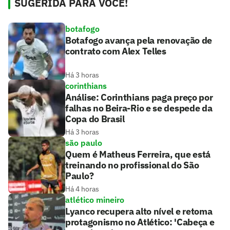
SUGERIDA PARA VOCÊ!
botafogo
Botafogo avança pela renovação de
contrato com Alex Telles
Há 3 horas
corinthians
Análise: Corinthians paga preço por
falhas no Beira-Rio e se despede da
Copa do Brasil
Há 3 horas
são paulo
Quem é Matheus Ferreira, que está
treinando no profissional do São
Paulo?
Há 4 horas
atlético mineiro
Lyanco recupera alto nível e retoma
protagonismo no Atlético: 'Cabeça e