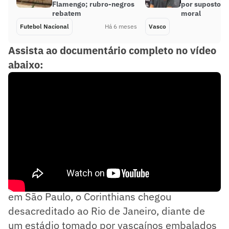
Flamengo; rubro-negros
por suposto a
rebatem
moral
Futebol Nacional
Há 6 meses
Vasco
Assista ao documentário completo no vídeo
abaixo:
Depois do empate sem gols no jogo de ida,
em São Paulo, o Corinthians chegou
desacreditado ao Rio de Janeiro, diante de
um estádio tomado por vascaínos embalados