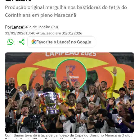
Produção original mergulha nos bastidores do tetra do
Corinthians em pleno Maracanã
Por
Lance!
•
Rio de Janeiro (RJ)
31/01/2026
13:40
•
Atualizado em
31/01/2026
Favorite o Lance! no Google
Corinthians levanta a taça de campeão da Copa do Brasil no Maracanã (Foto: