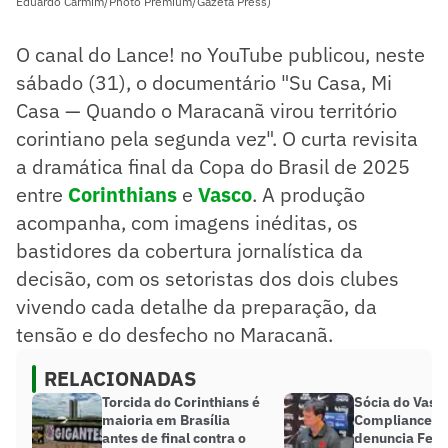
Eduardo Carmim/Photo Premium/Gazeta Press)
O canal do Lance! no YouTube publicou, neste
sábado (31), o documentário "Su Casa, Mi
Casa — Quando o Maracanã virou território
corintiano pela segunda vez". O curta revisita
a dramática final da Copa do Brasil de 2025
entre
Corinthians
e
Vasco
. A produção
acompanha, com imagens inéditas, os
bastidores da cobertura jornalística da
decisão, com os setoristas dos dois clubes
vivendo cada detalhe da preparação, da
tensão e do desfecho no Maracanã.
RELACIONADAS
Torcida do Corinthians é
Sócia do Vasc
maioria em Brasília
Compliance d
antes de final contra o
denuncia Fern