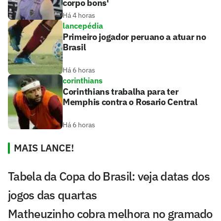
corpo bons'
Há 4 horas
lancepédia
Primeiro jogador peruano a atuar no
Brasil
Há 6 horas
corinthians
Corinthians trabalha para ter
Memphis contra o Rosario Central
Há 6 horas
MAIS LANCE!
Tabela da Copa do Brasil: veja datas dos
jogos das quartas
Matheuzinho cobra melhora no gramado