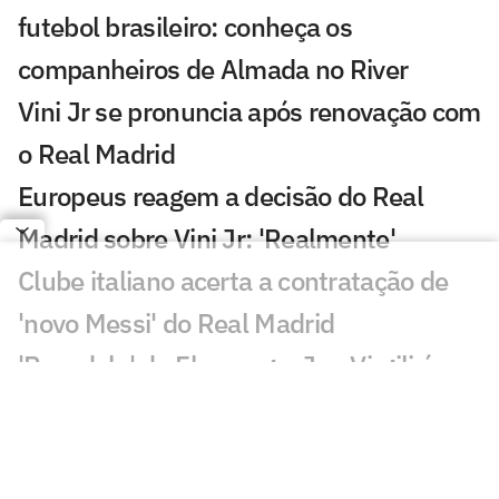
futebol brasileiro: conheça os
companheiros de Almada no River
Vini Jr se pronuncia após renovação com
o Real Madrid
Europeus reagem a decisão do Real
Madrid sobre Vini Jr: 'Realmente'
Clube italiano acerta a contratação de
'novo Messi' do Real Madrid
'Pesadelo' do Flamengo, Jan Virgili é
alvo de interesse do Ajax
Real Madrid anuncia renovação de Vini
Jr. até 2032