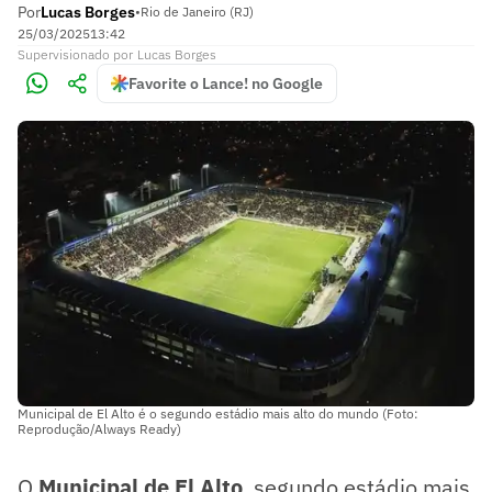
Por
Lucas Borges
•
Rio de Janeiro (RJ)
25/03/2025
13:42
Supervisionado
por
Lucas Borges
Favorite o Lance! no Google
Municipal de El Alto é o segundo estádio mais alto do mundo (Foto:
Reprodução/Always Ready)
O
Municipal de El Alto
, segundo estádio mais