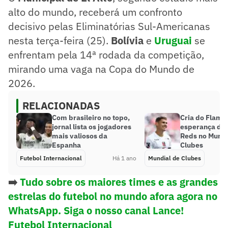
alto do mundo, receberá um confronto
decisivo pelas Eliminatórias Sul-Americanas
nesta terça-feira (25).
Bolívia
e
Uruguai
se
enfrentam pela 14ª rodada da competição,
mirando uma vaga na Copa do Mundo de
2026.
RELACIONADAS
Com brasileiro no topo,
Cria do Flame
jornal lista os jogadores
esperança do
mais valiosos da
Reds no Mundi
Espanha
Clubes
Futebol Internacional
Há 1 ano
Mundial de Clubes
➡️
Tudo sobre os maiores times e as grandes
estrelas do futebol no mundo afora agora no
WhatsApp. Siga o nosso canal Lance!
Futebol Internacional