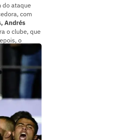
m do ataque
cedora, com
s, Andrés
a o clube, que
epois, o