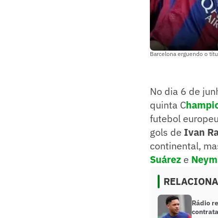
Barcelona erguendo o tít
No dia 6 de jun
quinta C
hampio
futebol europeu
gols de
Ivan Ra
continental, m
Suárez
e
Neym
RELACION
Rádio re
contrat