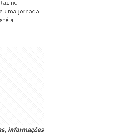
rtaz no
õe uma jornada
até a
as, informações