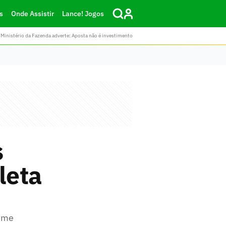
s
Onde Assistir
Lance! Jogos
Ministério da Fazenda adverte: Aposta não é investimento
s
leta
time