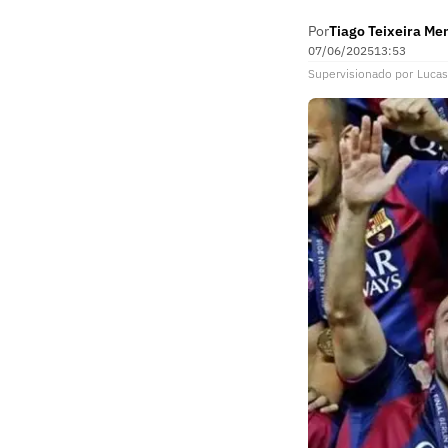
Por
Tiago Teixeira Me
07/06/2025
13:53
Supervisionado
por
Lucas