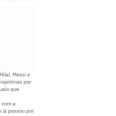
ilal. Messi e
rajetórias por
uaio que
l com a
o já passou por