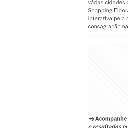
várias cidades 
Shopping Eldor
interativa pela
consagração n
📲
Acompanh
e resultados e