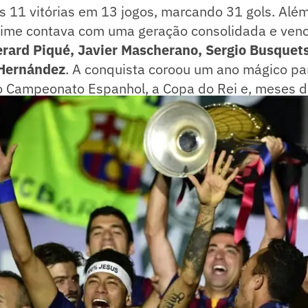
s 11 vitórias em 13 jogos, marcando 31 gols. Alé
 time contava com uma geração consolidada e ven
rard Piqué, Javier Mascherano, Sergio Busquet
 Hernández
. A conquista coroou um ano mágico par
 Campeonato Espanhol, a Copa do Rei e, meses d
bes.