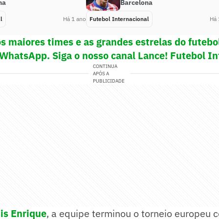
na
Barcelona
l
Há 1 ano
Futebol Internacional
Há 
s maiores times e as grandes estrelas do futeb
 WhatsApp. Siga o nosso canal Lance! Futebol In
CONTINUA
APÓS A
PUBLICIDADE
is Enrique
, a equipe terminou o torneio europeu 