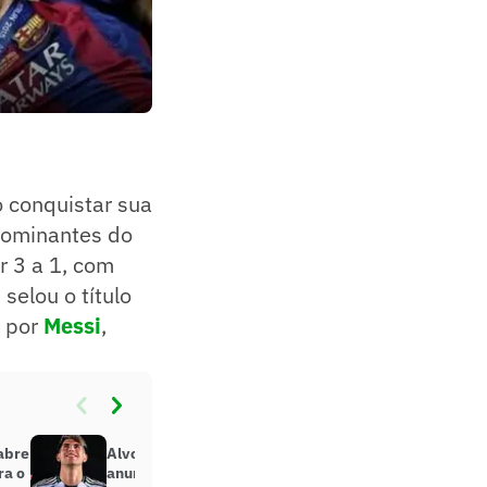
o conquistar sua
dominantes do
r 3 a 1, com
 selou o título
o por
Messi
,
abre
Alvo de Real Madrid e Barcelona é
ra o
anunciado por clube da Premier