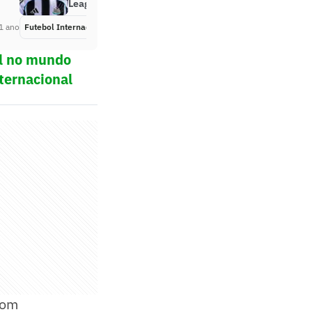
League
1 ano
Futebol Internacional
Há 1 ano
ol no mundo
ternacional
com