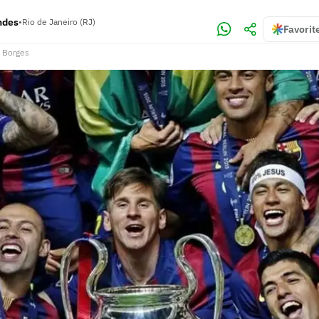
ndes
•
Rio de Janeiro (RJ)
Favorit
 Borges