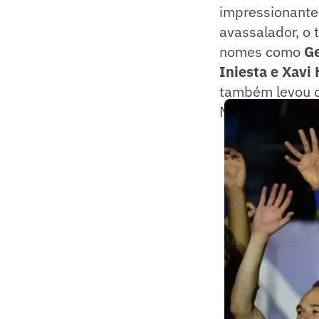
impressionante
avassalador, o
nomes como
Ge
Iniesta e Xavi
também levou o
Mundial de Clu