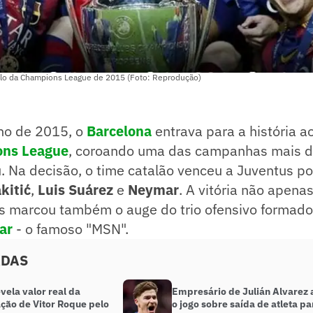
ulo da Champions League de 2015 (Foto: Reprodução)
ho de 2015, o
Barcelona
entrava para a história a
ns League
, coroando uma das campanhas mais 
. Na decisão, o time catalão venceu a Juventus po
kitić
,
Luis Suárez
e
Neymar
. A vitória não apenas
as marcou também o auge do trio ofensivo formad
ar
- o famoso "MSN".
ADAS
vela valor real da
Empresário de Julián Alvarez 
ação de Vitor Roque pelo
o jogo sobre saída de atleta pa