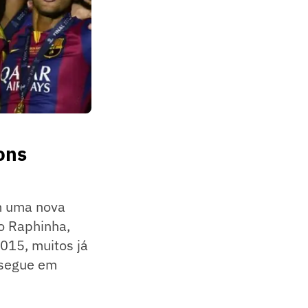
ons
om uma nova
ro Raphinha,
015, muitos já
 segue em