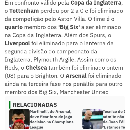
Em confronto válido pela
Copa da Inglaterra
,
o
Tottenham
perdeu por 2 a 0 e foi eliminado
da competição pelo Aston Villa. O time é o
quarto
membro dos
'Big Six'
a ser eliminado
na Copa da Inglaterra. Além dos Spurs, o
Liverpool
foi eliminado para o lanterna da
segunda divisão do campeonato da
Inglaterra, Plymouth Argile. Assim como os
Reds, o
Chelsea
também foi eliminado ontem
(08) para o Brighton. O
Arsenal
foi eliminado
ainda na terceira fase nos penâltis para outro
membro dos Big Six, Manchester United
RELACIONADAS
Martinelli, do Arsenal,
Técnico do Ch
deve ficar fora de jogo
admite não sen
decisivo na Champions
de João Félix 
League
‘Estamos feliz