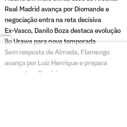
Real Madrid avança por Diomande e
negociação entra na reta decisiva
Ex-Vasco, Danilo Boza destaca evolução
do Urawa para nova temporada
Sem resposta de Almada, Flamengo
avança por Luiz Henrique e prepara
proposta milionária
Jogador morre após ser atingido por raio
durante partida de futebol na Tailândia
Europeus reagem a Estevão em Chelsea
x Juventus: 'Precisa'