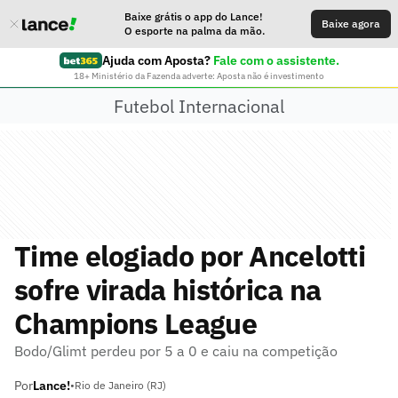
Baixe grátis o app do Lance!
Baixe agora
O esporte na palma da mão.
Ajuda com Aposta?
Fale com o assistente.
18+ Ministério da Fazenda adverte: Aposta não é investimento
Futebol Internacional
Time elogiado por Ancelotti
sofre virada histórica na
Champions League
Bodo/Glimt perdeu por 5 a 0 e caiu na competição
Por
Lance!
•
Rio de Janeiro (RJ)