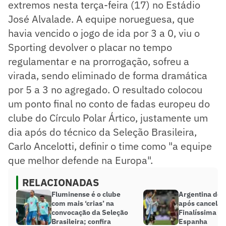
extremos nesta terça-feira (17) no Estádio
José Alvalade. A equipe norueguesa, que
havia vencido o jogo de ida por 3 a 0, viu o
Sporting devolver o placar no tempo
regulamentar e na prorrogação, sofreu a
virada, sendo eliminado de forma dramática
por 5 a 3 no agregado. O resultado colocou
um ponto final no conto de fadas europeu do
clube do Círculo Polar Ártico, justamente um
dia após do técnico da Seleção Brasileira,
Carlo Ancelotti, definir o time como "a equipe
que melhor defende na Europa".
RELACIONADAS
Fluminense é o clube
Argentina defi
com mais ‘crias’ na
após cancela
convocação da Seleção
Finalíssima co
Brasileira; confira
Espanha