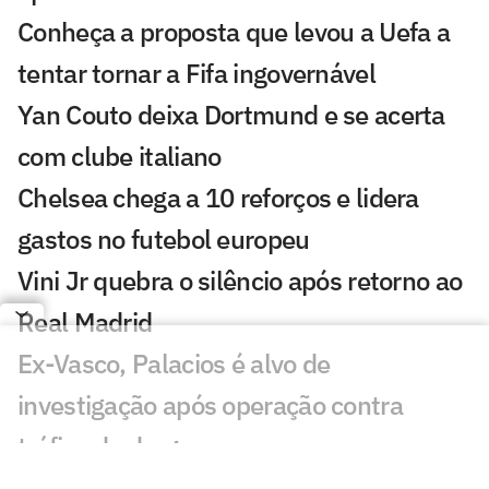
Conheça a proposta que levou a Uefa a
tentar tornar a Fifa ingovernável
Yan Couto deixa Dortmund e se acerta
com clube italiano
Chelsea chega a 10 reforços e lidera
gastos no futebol europeu
Vini Jr quebra o silêncio após retorno ao
Real Madrid
Ex-Vasco, Palacios é alvo de
investigação após operação contra
tráfico de drogas
Cidades-sede dos EUA cobram Fifa por