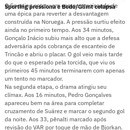
O Sporting entrou em campo precisando de
Sporting pressiona e Bodo/Glimt colapsa
uma épica para reverter a desvantagem
construída na Noruega. A pressão surtiu efeito
ainda no primeiro tempo. Aos 34 minutos,
Gonçalo Inácio subiu mais alto que a defesa
adversária após cobrança de escanteio de
Trincão e abriu o placar. O gol veio mais tarde
do que o esperado pela torcida, que viu os
primeiros 45 minutos terminarem com apenas
um tento no marcador.
Na segunda etapa, o drama atingiu seu
clímax. Aos 16 minutos, Pedro Gonçalves
apareceu bem na área para completar
cruzamento de Suárez e marcar o segundo gol
da noite. Aos 33, pênalti marcado após
revisão do VAR por toque de mão de Bjorkan.