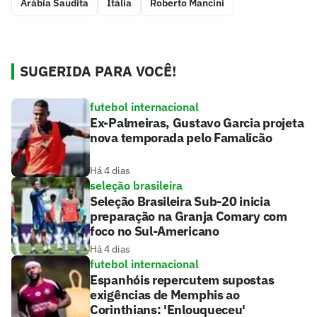
Arábia Saudita
Itália
Roberto Mancini
SUGERIDA PARA VOCÊ!
futebol internacional
Ex-Palmeiras, Gustavo Garcia projeta
nova temporada pelo Famalicão
Há 4 dias
seleção brasileira
Seleção Brasileira Sub-20 inicia
preparação na Granja Comary com
foco no Sul-Americano
Há 4 dias
futebol internacional
Espanhóis repercutem supostas
exigências de Memphis ao
Corinthians: 'Enlouqueceu'