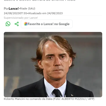
Por
Lance!
•
Riade (SAU)
24/08/2023
07:55
•
Atualizado em
24/08/2023
Supervisionado
por
Lance!
Favorite o Lance! no Google
Roberto Mancini no comando da Itália (Foto: ALBERTO PIZZOLI / AFP)