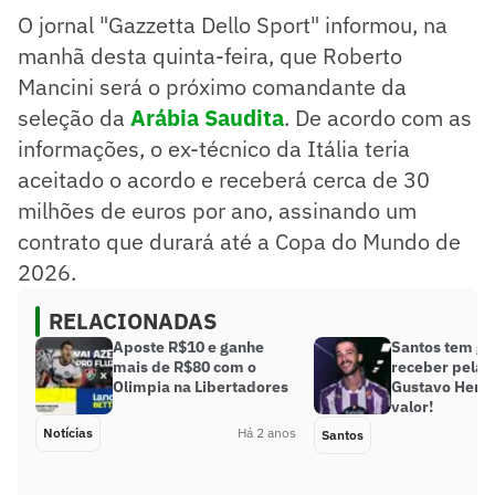
O jornal "Gazzetta Dello Sport" informou, na
manhã desta quinta-feira, que Roberto
Mancini será o próximo comandante da
seleção da
Arábia Saudita
. De acordo com as
informações, o ex-técnico da Itália teria
aceitado o acordo e receberá cerca de 30
milhões de euros por ano, assinando um
contrato que durará até a Copa do Mundo de
2026.
RELACIONADAS
Aposte R$10 e ganhe
Santos tem gr
mais de R$80 com o
receber pela 
Olimpia na Libertadores
Gustavo Henri
valor!
Notícias
Há 2 anos
Santos