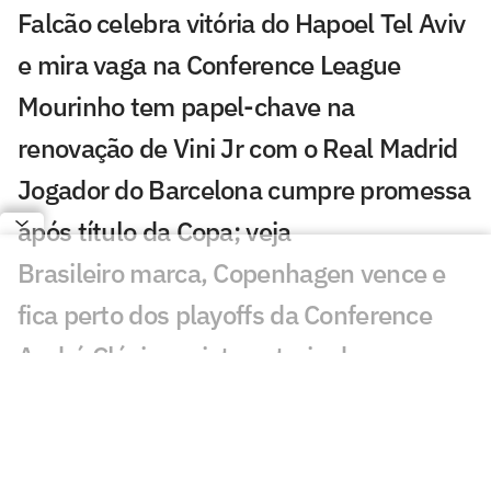
Falcão celebra vitória do Hapoel Tel Aviv
e mira vaga na Conference League
Mourinho tem papel-chave na
renovação de Vini Jr com o Real Madrid
Jogador do Barcelona cumpre promessa
após título da Copa; veja
Brasileiro marca, Copenhagen vence e
fica perto dos playoffs da Conference
André Clóvis projeta estreia do
Académico na elite portuguesa
Ídolo do Liverpool critica ida de Salah ao
Trabzonspor: 'Poderia mais'