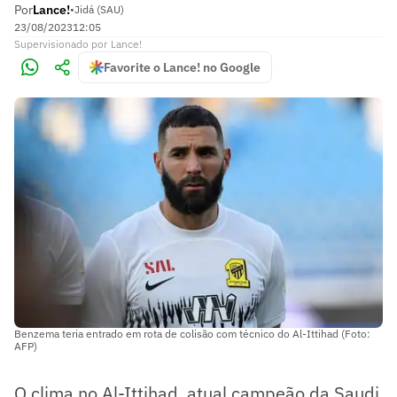
Por
Lance!
•
Jidá (SAU)
23/08/2023
12:05
Supervisionado
por
Lance!
Favorite o Lance! no Google
Benzema teria entrado em rota de colisão com técnico do Al-Ittihad (Foto:
AFP)
O clima no Al-Ittihad, atual campeão da Saudi