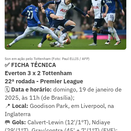
Son em ação pelo Tottenham (Foto: Paul ELLIS / AFP)
✅ FICHA TÉCNICA
Everton 3 x 2 Tottenham
22ª rodada - Premier League
🗓️
Data e horário:
domingo, 19 de janeiro de
2025, às 11h (de Brasília);
📍
Local:
Goodison Park, em Liverpool, na
Inglaterra
🥅
Gols:
Calvert-Lewin (12'/1ºT), Ndiaye
(29'/1ºT), Gray/contra (45' + 7'/1ºT) (EVE);