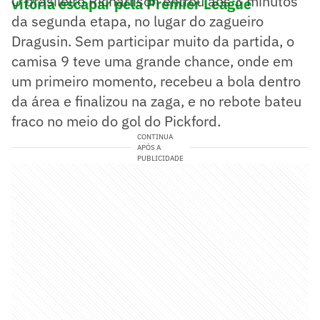
O brasileiro Richarlison entrou aos 3 minutos
vitória escapar pela Premier League
da segunda etapa, no lugar do zagueiro
Dragusin. Sem participar muito da partida, o
camisa 9 teve uma grande chance, onde em
um primeiro momento, recebeu a bola dentro
da área e finalizou na zaga, e no rebote bateu
fraco no meio do gol do Pickford.
CONTINUA
APÓS A
PUBLICIDADE