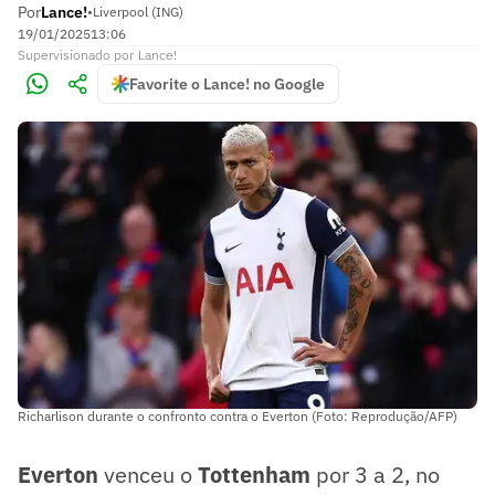
Por
Lance!
•
Liverpool (ING)
19/01/2025
13:06
Supervisionado
por
Lance!
Favorite o Lance! no Google
Richarlison durante o confronto contra o Everton (Foto: Reprodução/AFP)
Everton
venceu o
Tottenham
por 3 a 2, no