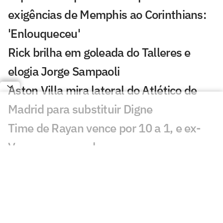
exigências de Memphis ao Corinthians:
'Enlouqueceu'
Rick brilha em goleada do Talleres e
elogia Jorge Sampaoli
Aston Villa mira lateral do Atlético de
Madrid para substituir Digne
Time de Rayan vence por 10 a 1, e ex-
Vasco passa em branco
Torcedores e ídolos do Milan
comparecem ao velório de Baresi
Gabi Nunes é anunciada pelo Orlando
Pride e jogará com Marta, Luana,