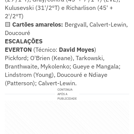
Kulusevski (31'/2ºT) e Richarlison (45' +
2'/2ºT)
🟨
Cartões amarelos:
Bergvall, Calvert-Lewin,
Doucouré
ESCALAÇÕES
EVERTON
(Técnico:
David Moyes
)
Pickford; O'Brien (Keane), Tarkowski,
Branthwaite, Mykolenko; Gueye e Mangala;
Lindstrom (Young), Doucouré e Ndiaye
(Patterson); Calvert-Lewin.
CONTINUA
APÓS A
PUBLICIDADE