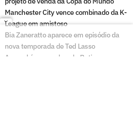
projeto de venda da Copa do Mundo
Manchester City vence combinado da K-
League em amistoso
Bia Zaneratto aparece em episódio da
nova temporada de Ted Lasso
Arsenal é superado pelo Betis em
amistoso com golaço de Deossa
PSG sofre dura derrota em amistoso
pré-temporada para o Mallorca
Com festa, Salah é recebido por
torcedores do Trabzonspor
Real Madrid alcança bilhão em vendas e