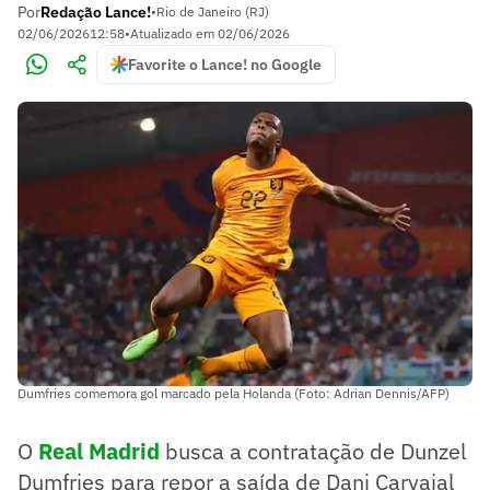
Por
Redação Lance!
•
Rio de Janeiro (RJ)
02/06/2026
12:58
•
Atualizado em
02/06/2026
Favorite o Lance! no Google
Dumfries comemora gol marcado pela Holanda (Foto: Adrian Dennis/AFP)
O
Real Madrid
busca a contratação de Dunzel
Dumfries para repor a saída de Dani Carvajal