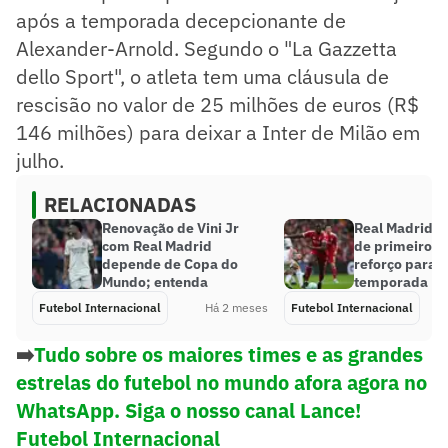
após a temporada decepcionante de
Alexander-Arnold. Segundo o "La Gazzetta
dello Sport", o atleta tem uma cláusula de
rescisão no valor de 25 milhões de euros (R$
146 milhões) para deixar a Inter de Milão em
julho.
RELACIONADAS
Renovação de Vini Jr
Real Madrid s
com Real Madrid
de primeiro g
depende de Copa do
reforço para a
Mundo; entenda
temporada
Futebol Internacional
Há 2 meses
Futebol Internacional
➡️
Tudo sobre os maiores times e as grandes
estrelas do futebol no mundo afora agora no
WhatsApp. Siga o nosso canal Lance!
Futebol Internacional