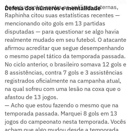
Ao argumentar contra as análises externas,
Defesa dos números e mentalidade
Raphinha citou suas estatísticas recentes —
mencionando oito gols em 13 partidas
disputadas — para questionar se algo havia
realmente mudado em seu futebol. O atacante
afirmou acreditar que segue desempenhando
o mesmo papel tático da temporada passada.
No ciclo anterior, o brasileiro somava 12 gols e
8 assistências, contra 7 gols e 3 assistências
registrados oficialmente na campanha atual,
na qual sofreu com uma lesão na coxa que o
afastou de 13 jogos.
— Acho que estou fazendo o mesmo que na
temporada passada. Marquei 8 gols em 13
jogos do campeonato nesta temporada. Vocês
acham que algo mudou desde a temporada