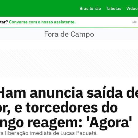
Brasileirão
Tabelas
Vídeo
tar?
Converse com o nosso assistente.
18+ 
Fora de Campo
Ham anuncia saída d
r, e torcedores do
ngo reagem: 'Agora'
a liberação imediata de Lucas Paquetá