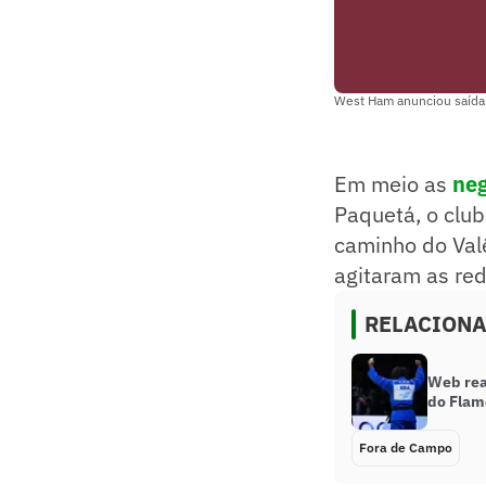
West Ham anunciou saída 
Em meio as
ne
Paquetá, o club
caminho do Val
agitaram as red
RELACION
Web rea
do Flam
Fora de Campo