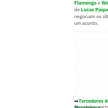
Flamengo
e
We
de
Lucas Paqu
negociam os úl
um acordo.
➡️
Torcedores d
Nas redes soci
Fluminense