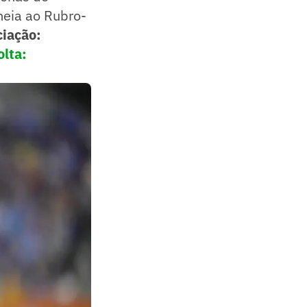
meia ao Rubro-
ciação:
lta: