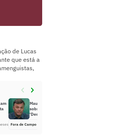
ação de Lucas
ante que está a
lamenguistas,
dam
Mauro Cezar faz discurso forte
ta
sobre jogador do Flamengo:
‘Desastre’
meses
Fora de Campo
Há 6 meses