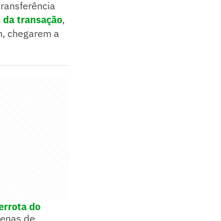
transferência
s da transação
,
m, chegarem a
errota do
tenas de