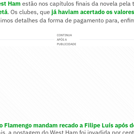
st Ham
estão nos capítulos finais da novela pela 
etá
. Os clubes, que
já haviam acertado os valore
timos detalhes da forma de pagamento para, enfi
CONTINUA
APÓS A
PUBLICIDADE
o Flamengo mandam recado a Filipe Luís após d
ais, a postagem do West Ham foi invadida por cen