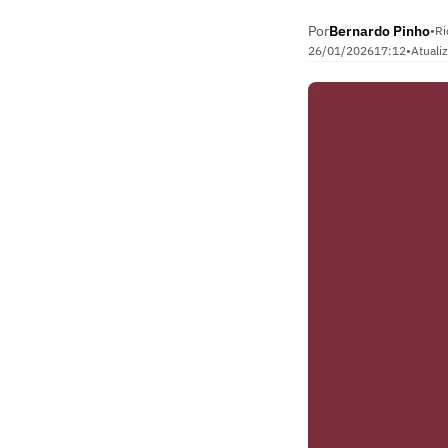
Por
Bernardo Pinho
•
Ri
26/01/2026
17:12
•
Atuali