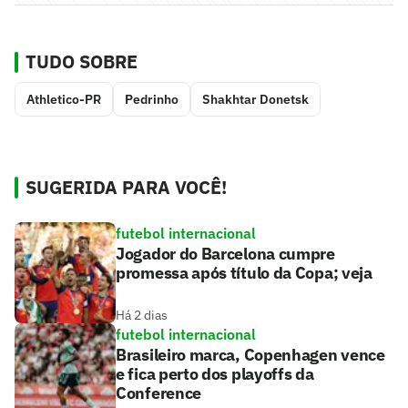
TUDO SOBRE
Athletico-PR
Pedrinho
Shakhtar Donetsk
SUGERIDA PARA VOCÊ!
futebol internacional
Jogador do Barcelona cumpre
promessa após título da Copa; veja
Há 2 dias
futebol internacional
Brasileiro marca, Copenhagen vence
e fica perto dos playoffs da
Conference