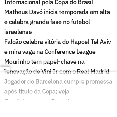
Internacional pela Copa do Brasil
Matheus Davó inicia temporada em alta
e celebra grande fase no futebol
israelense
Falcão celebra vitória do Hapoel Tel Aviv
e mira vaga na Conference League
Mourinho tem papel-chave na
renovação de Vini Jr com o Real Madrid
Jogador do Barcelona cumpre promessa
após título da Copa; veja
Brasileiro marca, Copenhagen vence e
fica perto dos playoffs da Conference