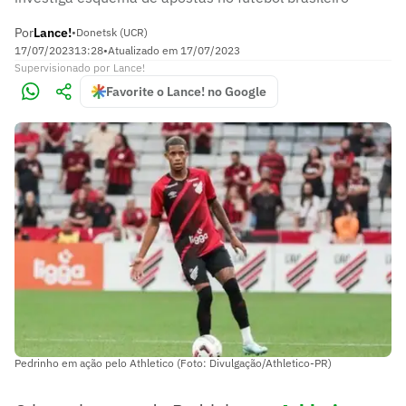
Por
Lance!
•
Donetsk (UCR)
17/07/2023
13:28
•
Atualizado em
17/07/2023
Supervisionado
por
Lance!
Favorite o Lance! no Google
Pedrinho em ação pelo Athletico (Foto: Divulgação/Athletico-PR)