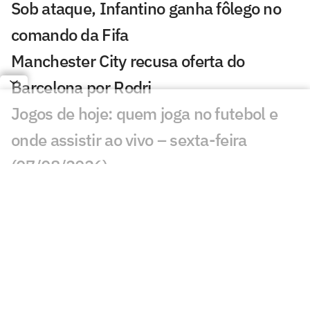
Sob ataque, Infantino ganha fôlego no
comando da Fifa
Manchester City recusa oferta do
Barcelona por Rodri
Jogos de hoje: quem joga no futebol e
onde assistir ao vivo – sexta-feira
(07/08/2026)
Ex-Fluminense entra na mira de
Manchester United e Arsenal, diz jornal
Veja gols em Bayern de Munique x
Aston Villa: João Gomes diminui
Liverpool x Monaco: onde assistir,