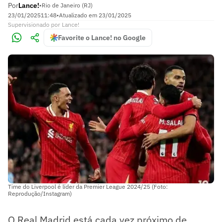
Por
Lance!
•
Rio de Janeiro (RJ)
23/01/2025
11:48
•
Atualizado em
23/01/2025
Supervisionado
por
Lance!
Favorite o Lance! no Google
Time do Liverpool é líder da Premier League 2024/25 (Foto:
Reprodução/Instagram)
O Real Madrid está cada vez próximo de