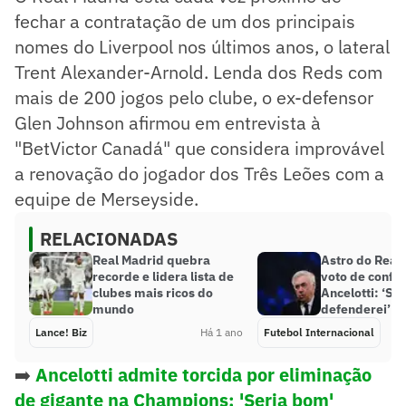
fechar a contratação de um dos principais
nomes do Liverpool nos últimos anos, o lateral
Trent Alexander-Arnold. Lenda dos Reds com
mais de 200 jogos pelo clube, o ex-defensor
Glen Johnson afirmou em entrevista à
"BetVictor Canadá" que considera improvável
a renovação do jogador dos Três Leões com a
equipe de Merseyside.
RELACIONADAS
Real Madrid quebra
Astro do Real
recorde e lidera lista de
voto de confia
clubes mais ricos do
Ancelotti: ‘S
mundo
defenderei’
Lance! Biz
Há 1 ano
Futebol Internacional
➡️
Ancelotti admite torcida por eliminação
de gigante na Champions: 'Seria bom'