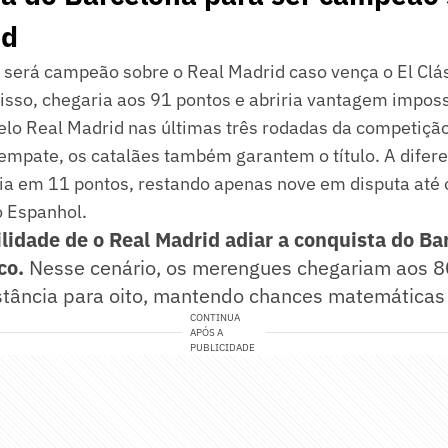
id
 será campeão sobre o Real Madrid caso vença o El Clá
isso, chegaria aos 91 pontos e abriria vantagem imposs
elo Real Madrid nas últimas três rodadas da competição
empate, os catalães também garantem o título. A difer
a em 11 pontos, restando apenas nove em disputa até 
 Espanhol.
ilidade de o Real Madrid adiar a conquista do Ba
co.
Nesse cenário, os merengues chegariam aos 8
stância para oito, mantendo chances matemáticas d
CONTINUA
APÓS A
PUBLICIDADE