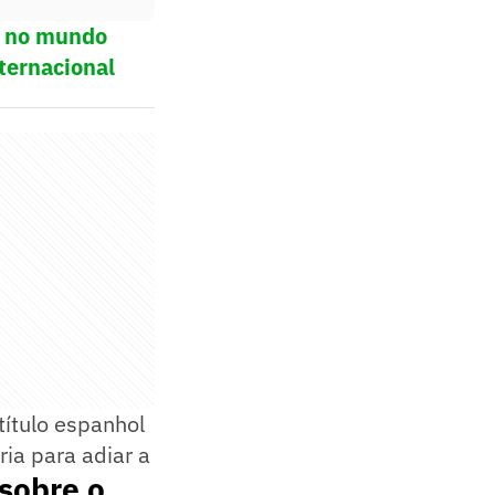
ol no mundo
ternacional
título espanhol
ia para adiar a
sobre o