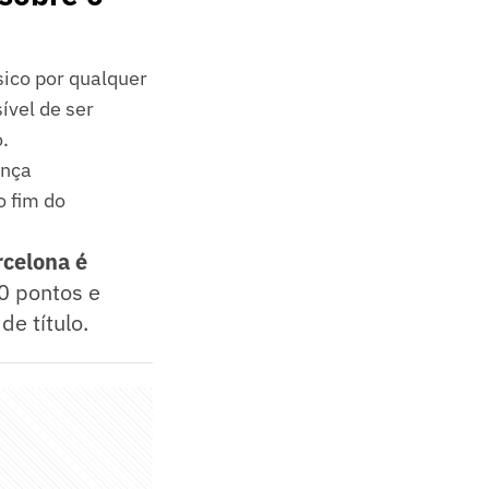
sico por qualquer
ível de ser
.
ença
o fim do
rcelona é
0 pontos e
e título.