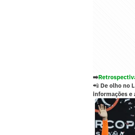
➡️
Retrospectiv
📲
De olho no 
informações e 