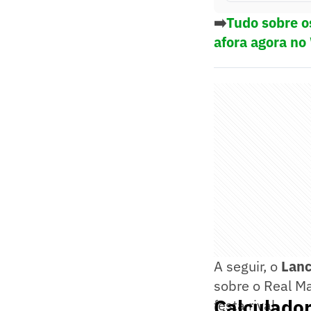
➡️
Tudo sobre o
afora agora no
A seguir, o
Lan
sobre o Real M
Calculador
festa rival.