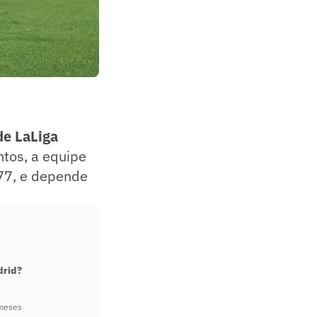
de LaLiga
ntos, a equipe
 77, e depende
drid?
meses