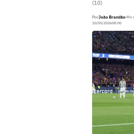
(10)
Por
João Brandão
•
Rio 
10/05/2026
08:00