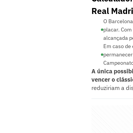
Real Madr
O Barcelona
placar. Com 
alcançada p
Em caso de 
permaneceri
Campeonato
A única possib
vencer o clássi
reduziriam a di