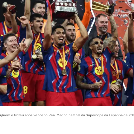
rguem o troféu após vencer o Real Madrid na final da Supercopa da Espanha de 202