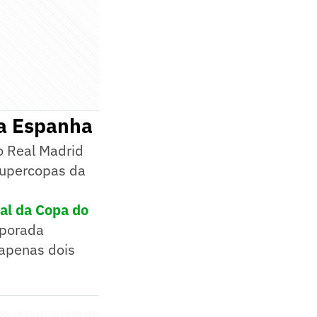
na Espanha
o Real Madrid
Supercopas da
nal da Copa do
mporada
 apenas dois