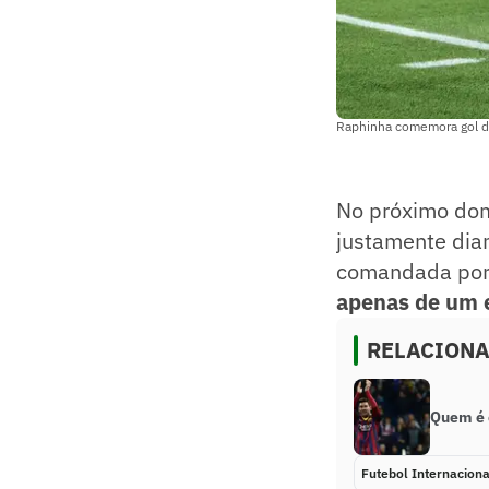
Raphinha comemora gol do
No próximo dom
justamente dian
comandada por 
apenas de um
RELACION
Quem é o
Futebol Internaciona