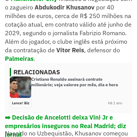
o zagueiro
Abdukodir Khusanov
por 40
milhões de euros, cerca de R$ 250 milhões na
cotação atual, em contrato válido até junho de
2029, segundo o jornalista Fabrizio Romano.
Além do jogador, o clube inglês está próximo
da contratação de
Vitor Reis
, defensor do
Palmeiras
.
RELACIONADAS
Cristiano Ronaldo assinará contrato
milionário; veja valores por mês, dia e hora
Lance! Biz
Há 1 ano
➡️
Decisão de Ancelotti deixa Vini Jr e
empresários inseguros no Real Madrid; diz
Nascido no Uzbequistão, Khusanov começou
jornal