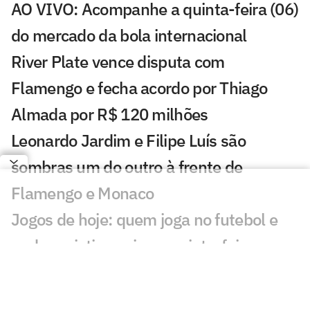
AO VIVO: Acompanhe a quinta-feira (06)
do mercado da bola internacional
River Plate vence disputa com
Flamengo e fecha acordo por Thiago
Almada por R$ 120 milhões
Leonardo Jardim e Filipe Luís são
sombras um do outro à frente de
Flamengo e Monaco
Jogos de hoje: quem joga no futebol e
onde assistir ao vivo – quinta-feira
(06/08/2026)
Messi brilha em primeiro jogo como