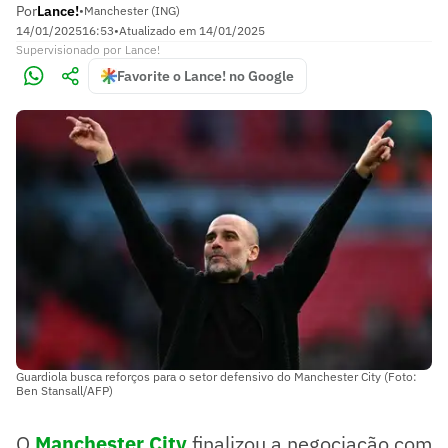
Por
Lance!
•
Manchester (ING)
14/01/2025
16:53
•
Atualizado em
14/01/2025
Supervisionado
por
Lance!
Favorite o Lance! no Google
Guardiola busca reforços para o setor defensivo do Manchester City (Foto:
Ben Stansall/AFP)
O
Manchester City
finalizou a negociação com