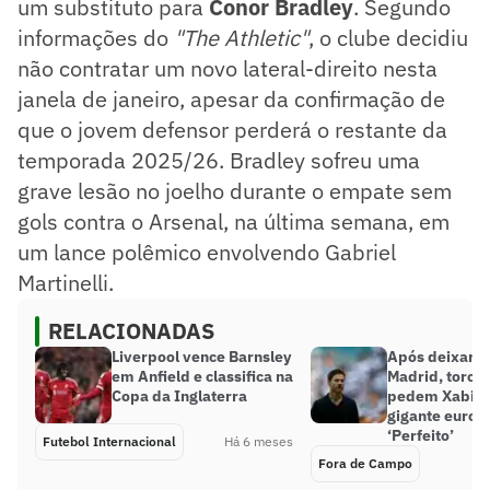
um substituto para
Conor Bradley
. Segundo
informações do
"The Athletic"
, o clube decidiu
não contratar um novo lateral-direito nesta
janela de janeiro, apesar da confirmação de
que o jovem defensor perderá o restante da
temporada 2025/26. Bradley sofreu uma
grave lesão no joelho durante o empate sem
gols contra o Arsenal, na última semana, em
um lance polêmico envolvendo Gabriel
Martinelli.
RELACIONADAS
Liverpool vence Barnsley
Após deixar o
em Anfield e classifica na
Madrid, torce
Copa da Inglaterra
pedem Xabi A
gigante europ
‘Perfeito’
Futebol Internacional
Há 6 meses
Fora de Campo