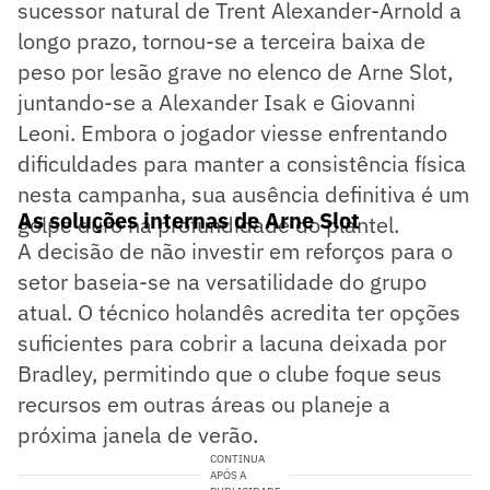
sucessor natural de Trent Alexander-Arnold a
longo prazo, tornou-se a terceira baixa de
peso por lesão grave no elenco de Arne Slot,
juntando-se a Alexander Isak e Giovanni
Leoni. Embora o jogador viesse enfrentando
dificuldades para manter a consistência física
nesta campanha, sua ausência definitiva é um
As soluções internas de Arne Slot
golpe duro na profundidade do plantel.
A decisão de não investir em reforços para o
setor baseia-se na versatilidade do grupo
atual. O técnico holandês acredita ter opções
suficientes para cobrir a lacuna deixada por
Bradley, permitindo que o clube foque seus
recursos em outras áreas ou planeje a
próxima janela de verão.
CONTINUA
APÓS A