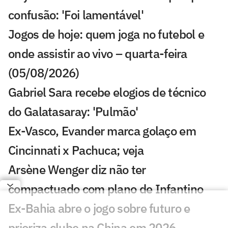
confusão: 'Foi lamentável'
Jogos de hoje: quem joga no futebol e
onde assistir ao vivo – quarta-feira
(05/08/2026)
Gabriel Sara recebe elogios de técnico
do Galatasaray: 'Pulmão'
Ex-Vasco, Evander marca golaço em
Cincinnati x Pachuca; veja
Arsène Wenger diz não ter
compactuado com plano de Infantino
Ex-Bahia abre o jogo sobre futuro e
prioriza clube na China em 2026