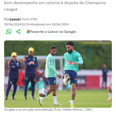
bom desempenho em retorno à disputa da Champions
League
Por
Lance!
•
Turim (ITA)
30/06/2024
10:22
•
Atualizado em
30/06/2024
Favorite o Lance! no Google
Douglas Luiz em ação pela Seleção (Foto: Rafael Ribeiro / CBF)