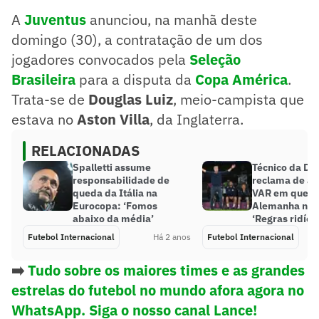
A
Juventus
anunciou, na manhã deste
domingo (30), a contratação de um dos
jogadores convocados pela
Seleção
Brasileira
para a disputa da
Copa América
.
Trata-se de
Douglas Luiz
, meio-campista que
estava no
Aston Villa
, da Inglaterra.
RELACIONADAS
Spalletti assume
Técnico da Di
responsabilidade de
reclama de at
queda da Itália na
VAR em queda
Eurocopa: ‘Fomos
Alemanha na 
abaixo da média’
‘Regras ridícu
Futebol Internacional
Há 2 anos
Futebol Internacional
➡️
Tudo sobre os maiores times e as grandes
estrelas do futebol no mundo afora agora no
WhatsApp. Siga o nosso canal Lance!