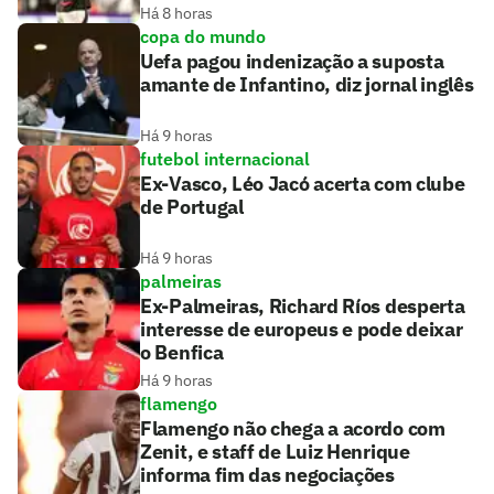
Há 8 horas
copa do mundo
Uefa pagou indenização a suposta
amante de Infantino, diz jornal inglês
Há 9 horas
futebol internacional
Ex-Vasco, Léo Jacó acerta com clube
de Portugal
Há 9 horas
palmeiras
Ex-Palmeiras, Richard Ríos desperta
interesse de europeus e pode deixar
o Benfica
Há 9 horas
flamengo
Flamengo não chega a acordo com
Zenit, e staff de Luiz Henrique
informa fim das negociações