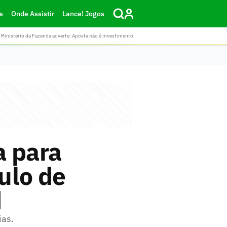
s
Onde Assistir
Lance! Jogos
Ministério da Fazenda adverte: Aposta não é investimento
a para
tulo de
d
ias.