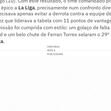
go (10). Com este resultado, o time comandado p
o épico a
La Liga
, precisamente num confronto dire
ecisava apenas evitar a derrota contra a equipe d
ez que liderava a tabela com 11 pontos de vantag
issão foi cumprida com estilo: um golaço de falta
 e um belo chute de Ferran Torres selaram o 29º t
ça
.
CONTINUA
APÓS A
PUBLICIDADE