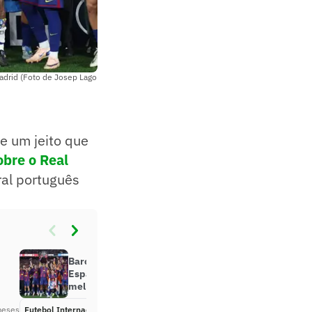
adrid (Foto de Josep Lago
e um jeito que
obre o Real
al português
.
Barcelona domina cenário da
Espanha, mas Real Madrid é
melhor na Europa; veja números
meses
Futebol Internacional
Há 2 meses