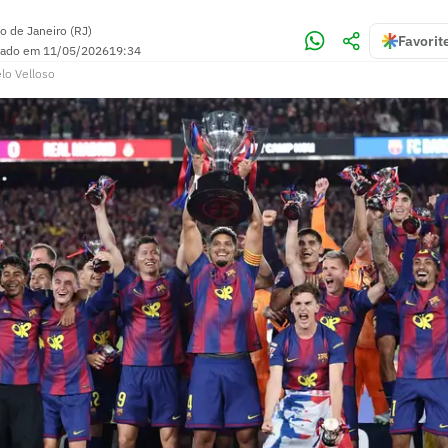
o de Janeiro (RJ)
Favorit
zado em
11/05/2026
19:34
lo Velloso