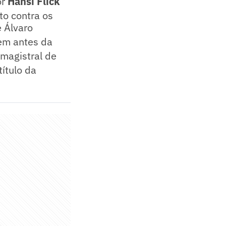
or
Hansi Flick
to contra os
e Álvaro
em antes da
 magistral de
ítulo da