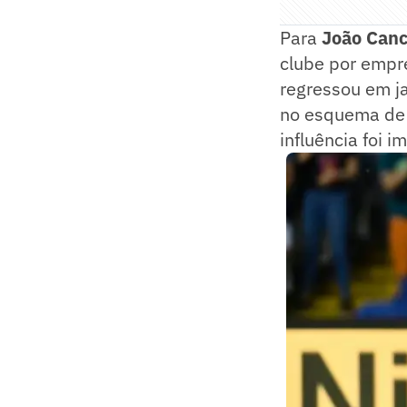
Para
João Canc
clube por empr
regressou em ja
no esquema de H
influência foi i