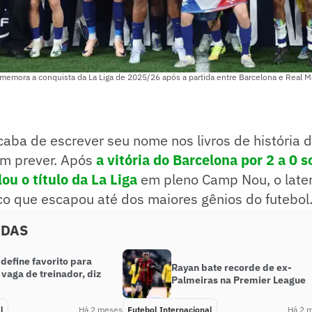
memora a conquista da La Liga de 2025/26 após a partida entre Barcelona e Real M
aba de escrever seu nome nos livros de história d
m prever. Após
a vitória do Barcelona por 2 a 0 s
ou o título da La Liga
em pleno Camp Nou, o later
co que escapou até dos maiores gênios do futebol
ADAS
define favorito para
Rayan bate recorde de ex-
vaga de treinador, diz
Palmeiras na Premier League
l
Há 2 meses
Futebol Internacional
Há 2 