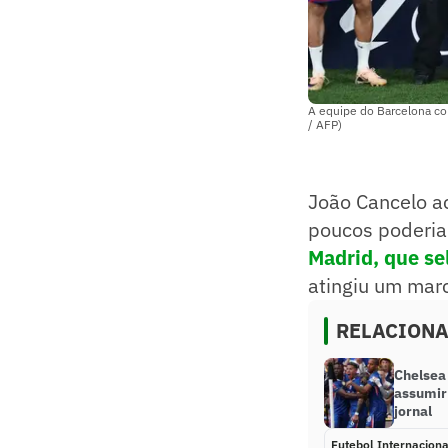
A equipe do Barcelona co
/ AFP)
João Cancelo ac
poucos poderia
Madrid, que sel
atingiu um mar
RELACION
Chelsea 
assumir 
jornal
Futebol Internaciona