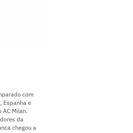
omparado com
a, Espanha e
o AC Milan.
adores da
nunca chegou a