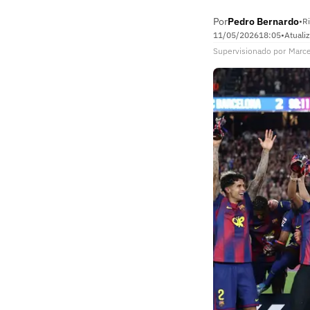
Por
Pedro Bernardo
•
Ri
11/05/2026
18:05
•
Atuali
Supervisionado
por
Marce