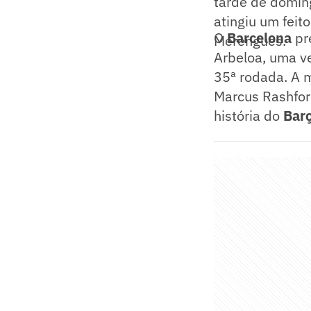
tarde de domin
atingiu um feit
O
Barcelona
pr
Merengues.
Arbeloa, uma v
35ª rodada. A m
Marcus Rashford
história do
Bar