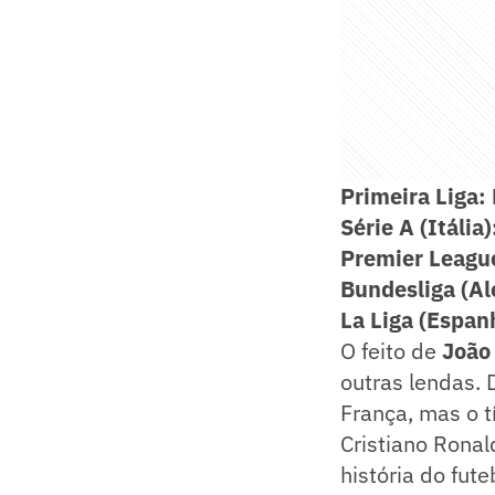
Primeira Liga:
Série A (Itália
Premier League 
Bundesliga (A
La Liga (Espan
O feito de
João
outras lendas.
França, mas o t
Cristiano Rona
história do fut