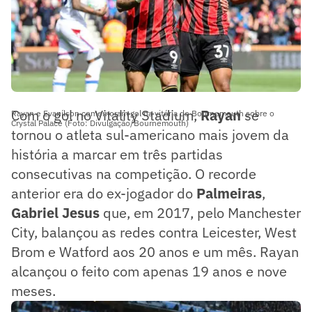
Com o gol no Vitality Stadium,
Rayan
se
Rayan e Evanílson comemoram gol na vitória do Bournemouth sobre o
Crystal Palace (Foto: Divulgação/Bournemouth)
tornou o atleta sul-americano mais jovem da
história a marcar em três partidas
consecutivas na competição. O recorde
anterior era do ex-jogador do
Palmeiras
,
Gabriel Jesus
que, em 2017, pelo Manchester
City, balançou as redes contra Leicester, West
Brom e Watford aos 20 anos e um mês. Rayan
alcançou o feito com apenas 19 anos e nove
meses.