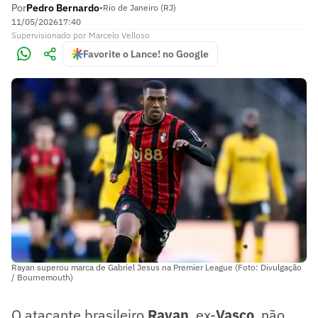
Por
Pedro Bernardo
•
Rio de Janeiro (RJ)
11/05/2026
17:40
Supervisionado
por
Marcelo Velloso
Favorite o Lance! no Google
Rayan superou marca de Gabriel Jesus na Premier League (Foto: Divulgação
/ Bournemouth)
O atacante brasileiro
Rayan
, ex-
Vasco
, não