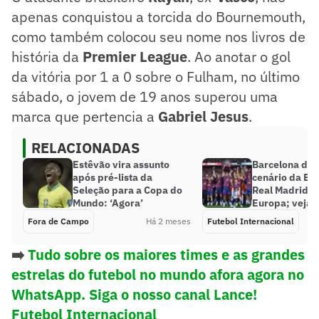
apenas conquistou a torcida do Bournemouth,
como também colocou seu nome nos livros de
história da
Premier League
. Ao anotar o gol
da vitória por 1 a 0 sobre o Fulham, no último
sábado, o jovem de 19 anos superou uma
marca que pertencia a
Gabriel Jesus
.
RELACIONADAS
Estêvão vira assunto
Barcelona do
após pré-lista da
cenário da Es
Seleção para a Copa do
Real Madrid é
Mundo: ‘Agora’
Europa; veja
Fora de Campo
Há 2 meses
Futebol Internacional
➡️
Tudo sobre os maiores times e as grandes
estrelas do futebol no mundo afora agora no
WhatsApp. Siga o nosso canal Lance!
Futebol Internacional