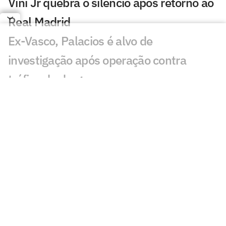
Vini Jr quebra o silêncio após retorno ao
Real Madrid
Ex-Vasco, Palacios é alvo de
investigação após operação contra
tráfico de drogas
Cidades-sede dos EUA cobram Fifa por
promessa milionária feita para a Copa do
Mundo de 2026
Premier League tem recorde de novos
técnicos em início de temporada
Kerolin é anunciada pelo Barcelona e se
torna maior transferência do clube no