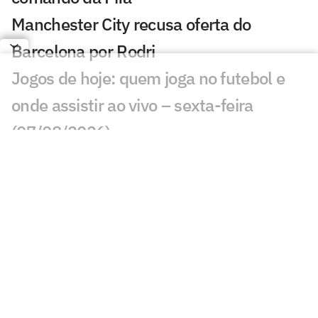
Manchester City recusa oferta do
Barcelona por Rodri
Jogos de hoje: quem joga no futebol e
onde assistir ao vivo – sexta-feira
(07/08/2026)
Ex-Fluminense entra na mira de
Manchester United e Arsenal, diz jornal
Veja gols em Bayern de Munique x
Aston Villa: João Gomes diminui
Liverpool x Monaco: onde assistir,
horário e prováveis escalações