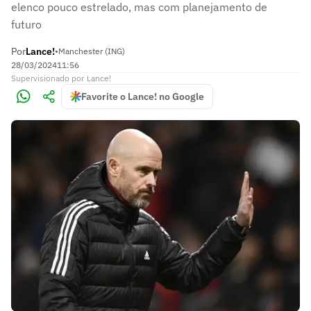
elenco pouco estrelado, mas com planejamento de
futuro
Por
Lance!
•
Manchester (ING)
28/03/2024
11:56
Supervisionado
por
Lance!
Favorite o Lance! no Google