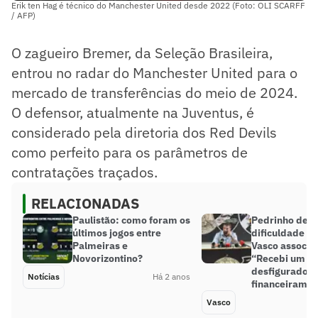
Erik ten Hag é técnico do Manchester United desde 2022 (Foto: OLI SCARFF
/ AFP)
O zagueiro Bremer, da Seleção Brasileira,
entrou no radar do Manchester United para o
mercado de transferências do meio de 2024.
O defensor, atualmente na Juventus, é
considerado pela diretoria dos Red Devils
como perfeito para os parâmetros de
contratações traçados.
RELACIONADAS
Paulistão: como foram os
Pedrinho deta
últimos jogos entre
dificuldade fi
Palmeiras e
Vasco associat
Novorizontino?
“Recebi um cl
desfigurado
Notícias
Há 2 anos
financeiramen
Vasco