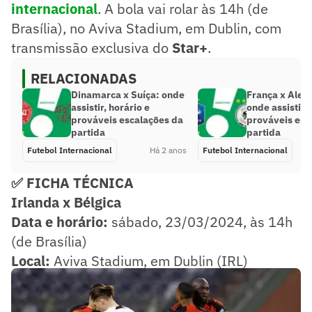
internacional
. A bola vai rolar às 14h (de
Brasília), no Aviva Stadium, em Dublin, com
transmissão exclusiva do
Star+
.
RELACIONADAS
Dinamarca x Suíça: onde
França x Ale
assistir, horário e
onde assistir, 
prováveis escalações da
prováveis esc
partida
partida
Futebol Internacional
Há 2 anos
Futebol Internacional
✅ FICHA TÉCNICA
Irlanda x Bélgica
Data e horário:
sábado, 23/03/2024, às 14h
(de Brasília)
Local:
Aviva Stadium, em Dublin (IRL)
Onde assistir:
SporTV