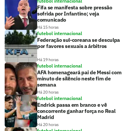
futebol internacional
Fifa se manifesta sobre pressão
sofrida por Infantino; veja
comunicado
Há 15 horas
futebol internacional
Federação sul-coreana se desculpa
por favores sexuais a árbitros
Há 19 horas
futebol internacional
AFA homenageará pai de Messi com
minuto de silêncio neste fim de
semana
Há 20 horas
futebol internacional
Endrick passa em branco e vê
concorrente ganhar força no Real
Madrid
Há 20 horas
futebol internacional