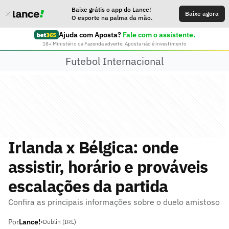
Baixe grátis o app do Lance!
Baixe agora
O esporte na palma da mão.
Ajuda com Aposta?
Fale com o assistente.
18+ Ministério da Fazenda adverte: Aposta não é investimento
Futebol Internacional
Irlanda x Bélgica: onde
assistir, horário e prováveis
escalações da partida
Confira as principais informações sobre o duelo amistoso
Por
Lance!
•
Dublin (IRL)