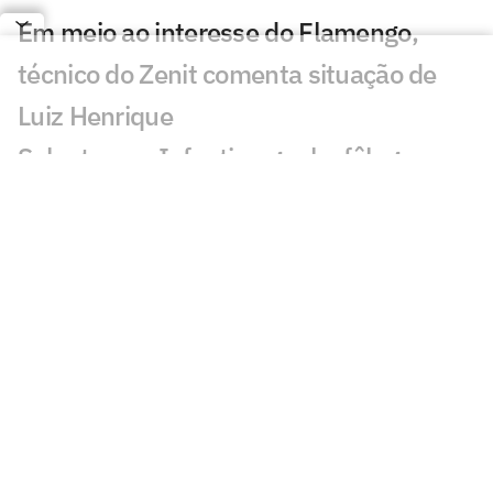
Em meio ao interesse do Flamengo,
técnico do Zenit comenta situação de
Luiz Henrique
Sob ataque, Infantino ganha fôlego no
comando da Fifa
Manchester City recusa oferta do
Barcelona por Rodri
Jogos de hoje: quem joga no futebol e
onde assistir ao vivo – sexta-feira
(07/08/2026)
Ex-Fluminense entra na mira de
Manchester United e Arsenal, diz jornal