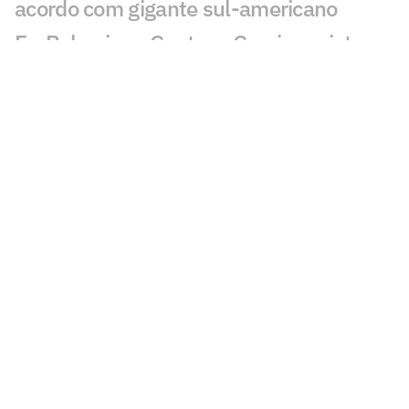
acordo com gigante sul-americano
Ex-Palmeiras, Gustavo Garcia projeta
nova temporada pelo Famalicão
Seleção Brasileira Sub-20 inicia
preparação na Granja Comary com foco
no Sul-Americano
Espanhóis repercutem supostas
exigências de Memphis ao Corinthians:
'Enlouqueceu'
Rick brilha em goleada do Talleres e
elogia Jorge Sampaoli
Aston Villa mira lateral do Atlético de