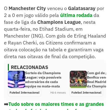
O
Manchester City
venceu o
Galatasaray
por
2 a 0 em jogo válido pela
última rodada
da
fase de liga da
Champions League
, nesta
quarta-feira, no Etihad Stadium, em
Manchester (ING). Com gols de Erling Haaland
e Rayan Cherki, os Citizens confirmaram a
oitava colocação na tabela e garantiram vaga
direta nas oitavas de final da competição.
RELACIONADAS
Sorteio da Champions
Com gol de gol
League: veja possíveis
Benfica vence
adversários de cada
Real Madrid ao
equipe no mata-mata
da Champions
Futebol Internacional
Há 6 meses
Futebol Internacional
➡️
Tudo sobre os maiores times e as grandes