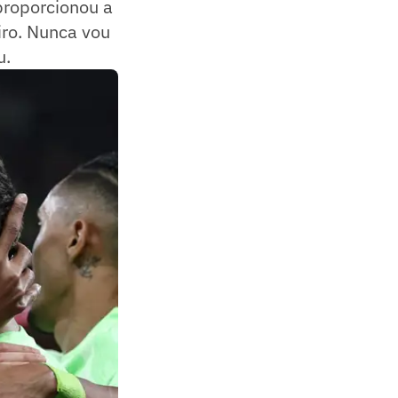
 proporcionou a
iro. Nunca vou
u.