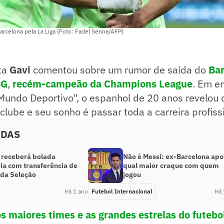
arcelona pela La Liga (Foto: Fadel Senna/AFP)
ta
Gavi
comentou sobre um rumor de saída do
Bar
SG
,
recém-campeão da Champions League
. Em en
"Mundo Deportivo", o espanhol de 20 anos revelou 
lube e seu sonho é passar toda a carreira profiss
ADAS
a receberá bolada
Não é Messi: ex-Barcelona apo
ia com transferência de
qual maior craque com quem
 da Seleção
jogou
Há 1 ano
Futebol Internacional
Há 
os maiores times e as grandes estrelas do futeb