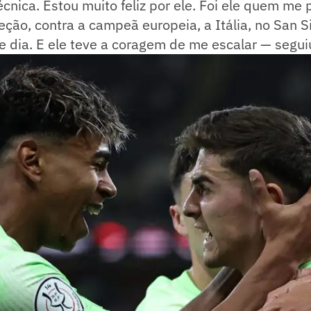
cnica. Estou muito feliz por ele. Foi ele quem me
leção, contra a campeã europeia, a Itália, no San S
 dia. E ele teve a coragem de me escalar — segui