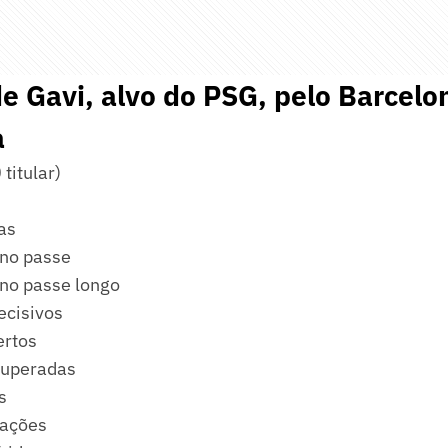
 Gavi, alvo do PSG, pelo Barcelo
a
titular)
as
no passe
no passe longo
ecisivos
ertos
cuperadas
s
tações