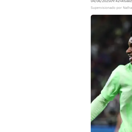
04/06/2025
09:42
•
Atuali
Supervisionado
por
Natha