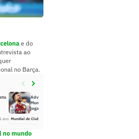
celona
e do
trevista ao
quer
ional no Barça.
nta
Adversário do Palmeiras no
Mundial, Al Ahly acerta com ex-
jogador do Aston Villa
1 ano
Mundial de Clubes
Há 1 ano
ol no mundo