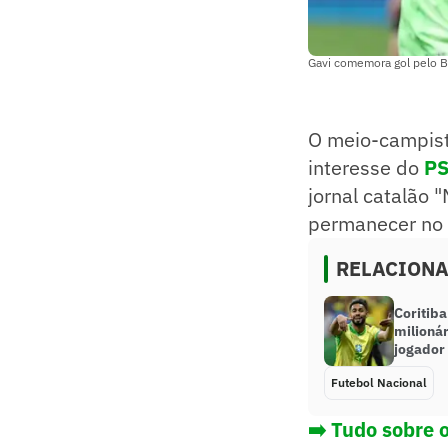
Gavi comemora gol pelo B
O meio-campis
interesse do
P
jornal catalão 
permanecer no c
RELACION
Coritib
milionár
jogador
Futebol Nacional
➡️ Tudo sobre 