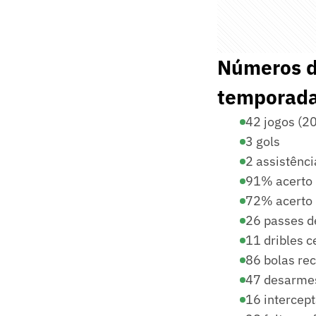
Números de
temporad
42 jogos (20 
3 gols
2 assistênci
91% acerto 
72% acerto 
26 passes d
11 dribles c
86 bolas re
47 desarme
16 intercep