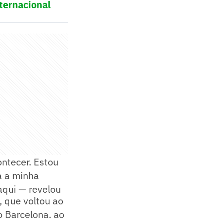
ternacional
ontecer. Estou
a a minha
 aqui — revelou
, que voltou ao
o Barcelona, ao