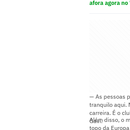
afora agora no
— As pessoas po
tranquilo aqui.
carreira. É o cl
Além disso, o m
Gavi.
topo da Europa