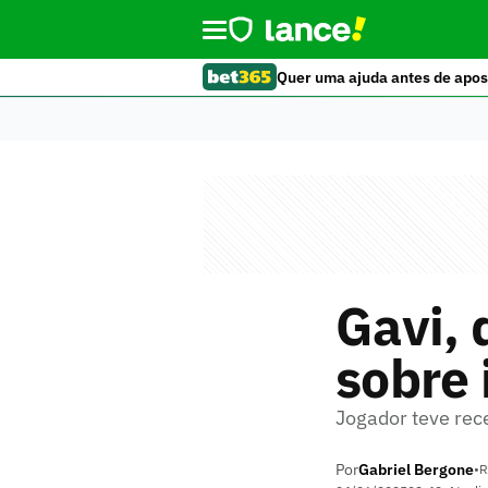
Quer uma ajuda antes de apos
Gavi, 
sobre 
Jogador teve rec
Por
Gabriel Bergone
•
R