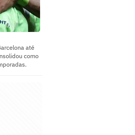
Barcelona até
onsolidou como
emporadas.