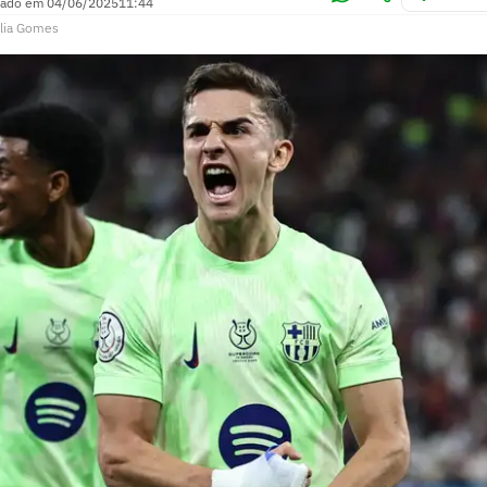
zado em
04/06/2025
11:44
lia Gomes