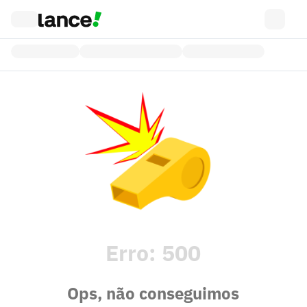
Erro:
500
Ops, não conseguimos