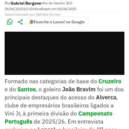
Por
Gabriel Bergone
•
Rio de Janeiro (RJ)
05/06/2025
10:42
•
Atualizado em
05/06/2025
Supervisionado
por
Nathalia Gomes
Favorite o Lance! no Google
Formado nas categorias de base do
Cruzeiro
e do
Santos
, o goleiro
João Bravim
foi um dos
principais destaques do acesso do
Alverca
,
clube de empresários brasileiros ligados a
Vini Jr, à primeira divisão do
Campeonato
Português
de 2025/26. Em entrevista