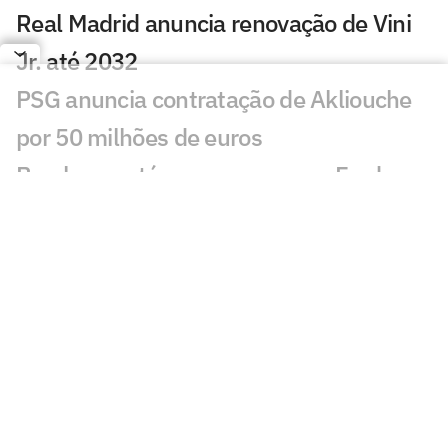
Real Madrid anuncia renovação de Vini
Jr. até 2032
PSG anuncia contratação de Akliouche
por 50 milhões de euros
Bracks mantém esperança por Fred no
Atlético: 'Temos essa chama acesa'
Ansu Fati destaca estilo de Filipe Luís no
Monaco: 'Vai ser bom para mim'
Ex-Botafogo, Lucas Perri se aproxima de
clube da Itália
Após fracasso na Copa do Mundo,
Uruguai anuncia Diego Forlán como novo