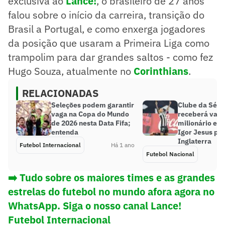
exclusiva ao
Lance!
, o brasileiro de 27 anos
falou sobre o início da carreira, transição do
Brasil a Portugal, e como enxerga jogadores
da posição que usaram a Primeira Liga como
trampolim para dar grandes saltos - como fez
Hugo Souza, atualmente no
Corinthians
.
RELACIONADAS
Seleções podem garantir
Clube da Séri
vaga na Copa do Mundo
receberá valo
de 2026 nesta Data Fifa;
milionário em
entenda
Igor Jesus pa
Inglaterra
Futebol Internacional
Há 1 ano
Futebol Nacional
➡️ Tudo sobre os maiores times e as grandes
estrelas do futebol no mundo afora agora no
WhatsApp. Siga o nosso canal Lance!
Futebol Internacional