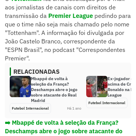
aos jornalistas de canais com direitos de
transmissão da
Premier League
pedindo para
que o time não seja mais chamado pelo nome
"Tottenham". A informação foi divulgada por
João Castelo Branco, correspondente da
"ESPN Brasil", no podcast "Correspondentes
Premier".
RELACIONADAS
Mbappé de volta à
Ex-jogador co
seleção da França?
acima de Cris
Deschamps abre o jogo
Ronaldo na Pr
sobre atacante do Real
League
Madrid
Futebol Internacional
Futebol Internacional
Há 1 ano
➡️ Mbappé de volta à seleção da França?
Deschamps abre o jogo sobre atacante do