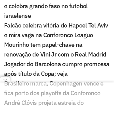
e celebra grande fase no futebol
israelense
Falcão celebra vitória do Hapoel Tel Aviv
e mira vaga na Conference League
Mourinho tem papel-chave na
renovação de Vini Jr com o Real Madrid
Jogador do Barcelona cumpre promessa
após título da Copa; veja
Brasileiro marca, Copenhagen vence e
fica perto dos playoffs da Conference
André Clóvis projeta estreia do
Académico na elite portuguesa