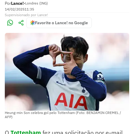
Por
Lance!
•
Londres (ING)
14/02/2025
11:35
Supervisionado
por
Lance!
Favorite o Lance! no Google
Heung-min Son celebra gol pelo Tottenham (Foto: BENJAMIN CREMEL /
AFP)
O
Tottenham
fez uma solicitação por e-mail