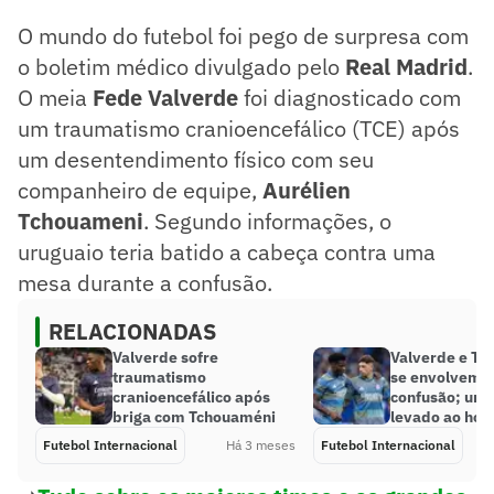
O mundo do futebol foi pego de surpresa com
o boletim médico divulgado pelo
Real Madrid
.
O meia
Fede Valverde
foi diagnosticado com
um traumatismo cranioencefálico (TCE) após
um desentendimento físico com seu
companheiro de equipe,
Aurélien
Tchouameni
. Segundo informações, o
uruguaio teria batido a cabeça contra uma
mesa durante a confusão.
RELACIONADAS
Valverde sofre
Valverde e T
traumatismo
se envolvem 
cranioencefálico após
confusão; uru
briga com Tchouaméni
levado ao hosp
Futebol Internacional
Há 3 meses
Futebol Internacional