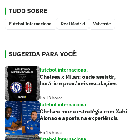
TUDO SOBRE
Futebol Internacional
Real Madrid
Valverde
SUGERIDA PARA VOCÊ!
futebol internacional
Chelsea x Milan: onde assistir,
horário e prováveis escalações
Há 13 horas
futebol internacional
Chelsea muda estratégia com Xabi
Alonso e aposta na experiência
Há 15 horas
futebol internacional