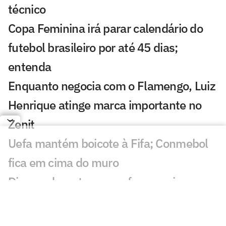
técnico
Copa Feminina irá parar calendário do
futebol brasileiro por até 45 dias;
entenda
Enquanto negocia com o Flamengo, Luiz
Henrique atinge marca importante no
Zenit
Uefa mantém boicote à Fifa; Conmebol
fica em cima do muro
Diomande se torna o reforço mais caro
da história do Real Madrid após novela
Rodri diz 'sim' ao Barcelona, e Real