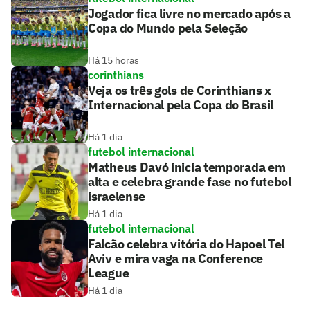
Jogador fica livre no mercado após a
Copa do Mundo pela Seleção
Há 15 horas
corinthians
Veja os três gols de Corinthians x
Internacional pela Copa do Brasil
Há 1 dia
futebol internacional
Matheus Davó inicia temporada em
alta e celebra grande fase no futebol
israelense
Há 1 dia
futebol internacional
Falcão celebra vitória do Hapoel Tel
Aviv e mira vaga na Conference
League
Há 1 dia