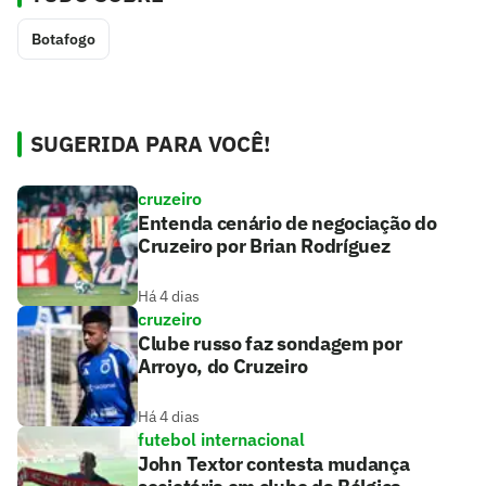
Botafogo
SUGERIDA PARA VOCÊ!
cruzeiro
Entenda cenário de negociação do
Cruzeiro por Brian Rodríguez
Há 4 dias
cruzeiro
Clube russo faz sondagem por
Arroyo, do Cruzeiro
Há 4 dias
futebol internacional
John Textor contesta mudança