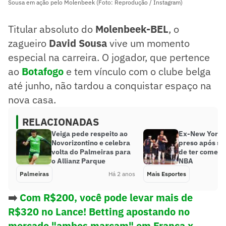
Sousa em ação pelo Molenbeek (Foto: Reprodução / Instagram)
Titular absoluto do
Molenbeek-BEL
, o
zagueiro
David Sousa
vive um momento
especial na carreira. O jogador, que pertence
ao
Botafogo
e tem vínculo com o clube belga
até junho, não tardou a conquistar espaço na
nova casa.
RELACIONADAS
Veiga pede respeito ao
Ex-New York K
Novorizontino e celebra
preso após se
volta do Palmeiras para
de ter cometi
o Allianz Parque
NBA
Palmeiras
Há 2 anos
Mais Esportes
➡️
Com R$200, você pode levar mais de
R$320 no Lance! Betting apostando no
mercado "ambos marcam" em França x