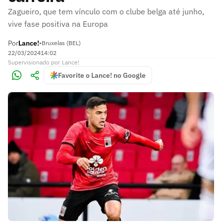
Zagueiro, que tem vínculo com o clube belga até junho,
vive fase positiva na Europa
Por
Lance!
•
Bruxelas (BEL)
22/03/2024
14:02
Supervisionado
por
Lance!
Favorite o Lance! no Google