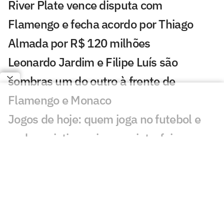
River Plate vence disputa com
Flamengo e fecha acordo por Thiago
Almada por R$ 120 milhões
Leonardo Jardim e Filipe Luís são
sombras um do outro à frente de
Flamengo e Monaco
Jogos de hoje: quem joga no futebol e
onde assistir ao vivo – quinta-feira
(06/08/2026)
Messi brilha em primeiro jogo como
titular no Inter Miami pós-Copa
Kerolin no Barcelona: 'Vir para cá me