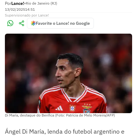
Por
Lance!
•
Rio de Janeiro (RJ)
13/02/2025
14:51
Supervisionado
por
Lance!
Favorite o Lance! no Google
Di María, destaque do Benfica (Foto: Patrícia de Melo Moreira/AFP)
Ángel Di María, lenda do futebol argentino e