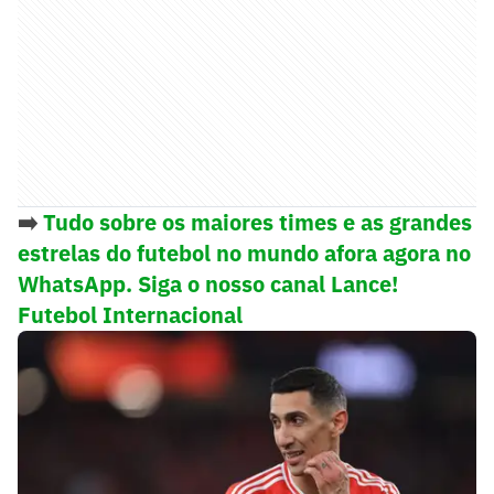
➡️
Tudo sobre os maiores times e as grandes
estrelas do futebol no mundo afora agora no
WhatsApp. Siga o nosso canal Lance!
Futebol Internacional