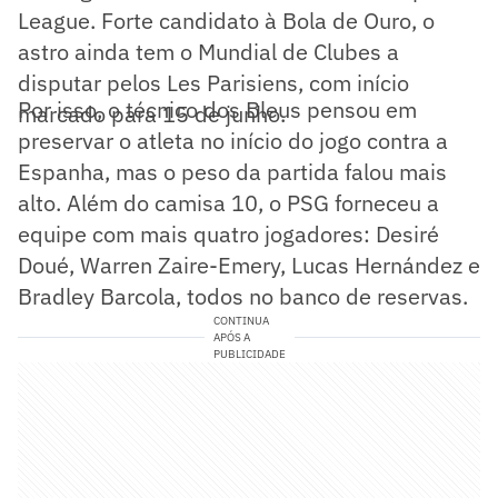
League. Forte candidato à Bola de Ouro, o
astro ainda tem o Mundial de Clubes a
disputar pelos Les Parisiens, com início
Por isso, o técnico dos Bleus pensou em
marcado para 15 de junho.
preservar o atleta no início do jogo contra a
Espanha, mas o peso da partida falou mais
alto. Além do camisa 10, o PSG forneceu a
equipe com mais quatro jogadores: Desiré
Doué, Warren Zaire-Emery, Lucas Hernández e
Bradley Barcola, todos no banco de reservas.
CONTINUA
APÓS A
PUBLICIDADE