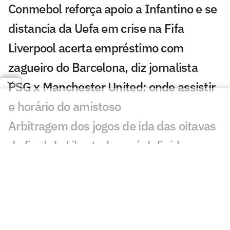
Conmebol reforça apoio a Infantino e se
distancia da Uefa em crise na Fifa
Liverpool acerta empréstimo com
zagueiro do Barcelona, diz jornalista
PSG x Manchester United: onde assistir
e horário do amistoso
Arbitragem dos jogos de ida das oitavas
de final da Libertadores é definida
Sneijder é sincero sobre astro do
Corinthians e revela proposta do Brasil
André brilha, e Wolverhampton avança
na Copa da Liga Inglesa