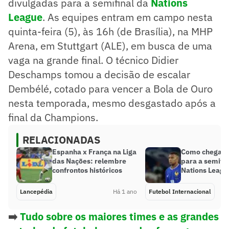
divulgadas para a semifinal da
Nations
League
. As equipes entram em campo nesta
quinta-feira (5), às 16h (de Brasília), na MHP
Arena, em Stuttgart (ALE), em busca de uma
vaga na grande final. O técnico Didier
Deschamps tomou a decisão de escalar
Dembélé, cotado para vencer a Bola de Ouro
nesta temporada, mesmo desgastado após a
final da Champions.
RELACIONADAS
Espanha x França na Liga
Como chega a
das Nações: relembre
para a semifin
confrontos históricos
Nations Leagu
Lancepédia
Há 1 ano
Futebol Internacional
➡️
Tudo sobre os maiores times e as grandes