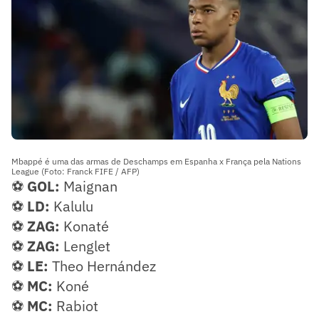
Mbappé é uma das armas de Deschamps em Espanha x França pela Nations
League (Foto: Franck FIFE / AFP)
⚽
GOL:
Maignan
⚽
LD:
Kalulu
⚽
ZAG:
Konaté
⚽
ZAG:
Lenglet
⚽
LE:
Theo Hernández
⚽
MC:
Koné
⚽
MC:
Rabiot