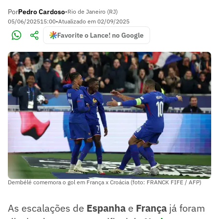
Por
Pedro Cardoso
•
Rio de Janeiro (RJ)
05/06/2025
15:00
•
Atualizado em
02/09/2025
Favorite o Lance! no Google
Dembélé comemora o gol em França x Croácia (foto: FRANCK FIFE / AFP)
As escalações de
Espanha
e
França
já foram