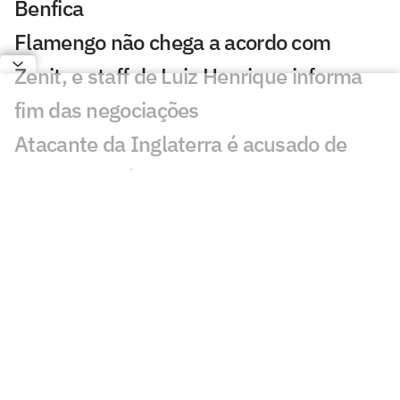
Benfica
Flamengo não chega a acordo com
Zenit, e staff de Luiz Henrique informa
fim das negociações
Atacante da Inglaterra é acusado de
agressão após incidente em Londres
Conmebol reforça apoio a Infantino e se
distancia da Uefa em crise na Fifa
Liverpool acerta empréstimo com
zagueiro do Barcelona, diz jornalista
PSG x Manchester United: onde assistir
e horário do amistoso