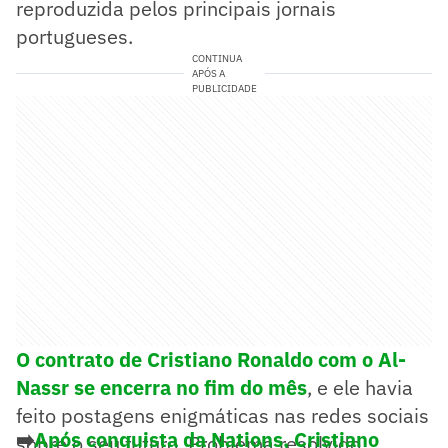
reproduzida pelos principais jornais
portugueses.
CONTINUA
APÓS A
PUBLICIDADE
O contrato de Cristiano Ronaldo com o Al-
Nassr se encerra no fim do mês
, e ele havia
feito postagens enigmáticas nas redes sociais
➡️
Após conquista da Nations, Cristiano
sobre o seu futuro. Problema resolvido.