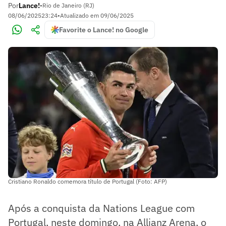
Por
Lance!
•
Rio de Janeiro (RJ)
08/06/2025
23:24
•
Atualizado em
09/06/2025
Favorite o Lance! no Google
Cristiano Ronaldo comemora título de Portugal (Foto: AFP)
Após a conquista da Nations League com
Portugal, neste domingo, na Allianz Arena, o